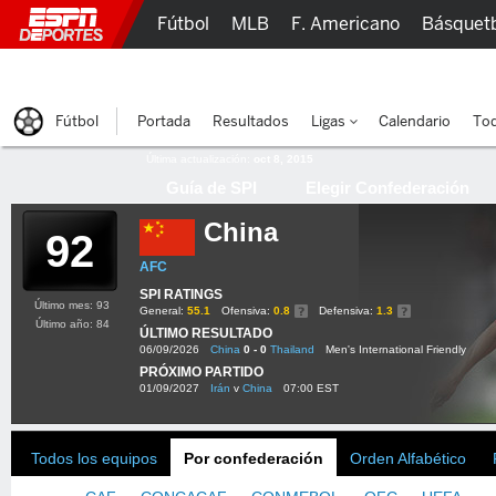
Fútbol
MLB
F. Americano
Básquet
Lucha Libre
Olímpicos
Más Deportes
Fútbol
Portada
Resultados
Ligas
Calendario
Tod
Última actualización:
oct 8, 2015
Guía de SPI
Elegir Confederación
China
92
AFC
SPI RATINGS
Último mes: 93
General:
55.1
Ofensiva:
0.8
Defensiva:
1.3
Último año: 84
ÚLTIMO RESULTADO
06/09/2026
China
0 - 0
Thailand
Men's International Friendly
PRÓXIMO PARTIDO
01/09/2027
Irán
v
China
07:00 EST
Todos los equipos
Por confederación
Orden Alfabético