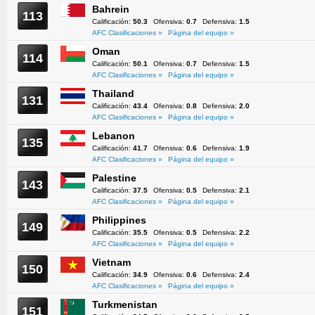
Bahrein
113
Calificación:
50.3
Ofensiva:
0.7
Defensiva:
1.5
AFC Clasificaciones »
Página del equipo »
Oman
114
Calificación:
50.1
Ofensiva:
0.7
Defensiva:
1.5
AFC Clasificaciones »
Página del equipo »
Thailand
131
Calificación:
43.4
Ofensiva:
0.8
Defensiva:
2.0
AFC Clasificaciones »
Página del equipo »
Lebanon
135
Calificación:
41.7
Ofensiva:
0.6
Defensiva:
1.9
AFC Clasificaciones »
Página del equipo »
Palestine
143
Calificación:
37.5
Ofensiva:
0.5
Defensiva:
2.1
AFC Clasificaciones »
Página del equipo »
Philippines
149
Calificación:
35.5
Ofensiva:
0.5
Defensiva:
2.2
AFC Clasificaciones »
Página del equipo »
Vietnam
150
Calificación:
34.9
Ofensiva:
0.6
Defensiva:
2.4
AFC Clasificaciones »
Página del equipo »
Turkmenistan
151