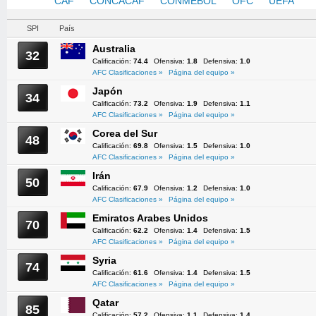
AFC
CAF
CONCACAF
CONMEBOL
OFC
UEFA
SPI
País
Australia
32
Calificación:
74.4
Ofensiva:
1.8
Defensiva:
1.0
AFC Clasificaciones »
Página del equipo »
Japón
34
Calificación:
73.2
Ofensiva:
1.9
Defensiva:
1.1
AFC Clasificaciones »
Página del equipo »
Corea del Sur
48
Calificación:
69.8
Ofensiva:
1.5
Defensiva:
1.0
AFC Clasificaciones »
Página del equipo »
Irán
50
Calificación:
67.9
Ofensiva:
1.2
Defensiva:
1.0
AFC Clasificaciones »
Página del equipo »
Emiratos Arabes Unidos
70
Calificación:
62.2
Ofensiva:
1.4
Defensiva:
1.5
AFC Clasificaciones »
Página del equipo »
Syria
74
Calificación:
61.6
Ofensiva:
1.4
Defensiva:
1.5
AFC Clasificaciones »
Página del equipo »
Qatar
85
Calificación:
57.2
Ofensiva:
1.1
Defensiva:
1.4