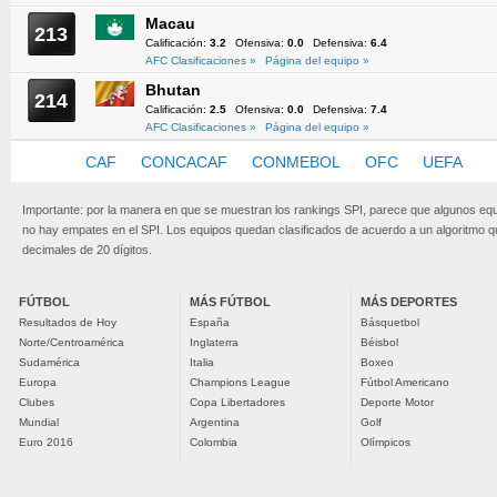
Macau
213
Calificación:
3.2
Ofensiva:
0.0
Defensiva:
6.4
AFC Clasificaciones »
Página del equipo »
Bhutan
214
Calificación:
2.5
Ofensiva:
0.0
Defensiva:
7.4
AFC Clasificaciones »
Página del equipo »
AFC
CAF
CONCACAF
CONMEBOL
OFC
UEFA
Importante: por la manera en que se muestran los rankings SPI, parece que algunos eq
no hay empates en el SPI. Los equipos quedan clasificados de acuerdo a un algoritmo 
decimales de 20 dígitos.
FÚTBOL
MÁS FÚTBOL
MÁS DEPORTES
Resultados de Hoy
España
Básquetbol
Norte/Centroamérica
Inglaterra
Béisbol
Sudamérica
Italia
Boxeo
Europa
Champions League
Fútbol Americano
Clubes
Copa Libertadores
Deporte Motor
Mundial
Argentina
Golf
Euro 2016
Colombia
Olímpicos