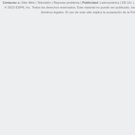
Contactar a:
Sitio Web
|
Televisión
|
Reportar problema
|
Publicidad:
Latinoamérica
|
EE.UU.
|
© 2023 ESPN, Inc. Todos los derechos reservados. Este material no puede ser publicado, trans
términos legales
. El uso de este sitio implica la aceptación de la
Pol