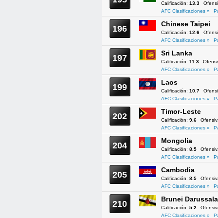
Calificación:
13.3
Ofens
AFC Clasificaciones »
P
Chinese Taipei
196
Calificación:
12.6
Ofens
AFC Clasificaciones »
P
Sri Lanka
197
Calificación:
11.3
Ofens
AFC Clasificaciones »
P
Laos
199
Calificación:
10.7
Ofens
AFC Clasificaciones »
P
Timor-Leste
202
Calificación:
9.6
Ofensi
AFC Clasificaciones »
P
Mongolia
204
Calificación:
8.5
Ofensi
AFC Clasificaciones »
P
Cambodia
205
Calificación:
8.5
Ofensi
AFC Clasificaciones »
P
Brunei Darussal
210
Calificación:
5.2
Ofensi
AFC Clasificaciones »
P