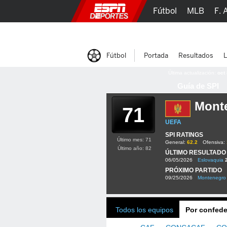
Fútbol
MLB
F. 
Lucha Libre
Olím
Fútbol
Portada
Resultados
L
Última actualización:
oct
Guía de SPI
Mont
71
UEFA
SPI RATINGS
Último mes: 71
General:
62.2
Ofensiva:
Último año: 82
ÚLTIMO RESULTADO
06/05/2026
Eslovaquia
PRÓXIMO PARTIDO
09/25/2026
Montenegro
Todos los equipos
Por confede