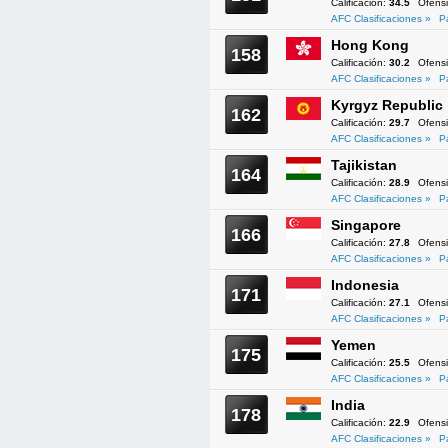
Calificación:
34.5
Ofens
AFC Clasificaciones »
P
Hong Kong
158
Calificación:
30.2
Ofens
AFC Clasificaciones »
P
Kyrgyz Republic
162
Calificación:
29.7
Ofens
AFC Clasificaciones »
P
Tajikistan
164
Calificación:
28.9
Ofens
AFC Clasificaciones »
P
Singapore
166
Calificación:
27.8
Ofens
AFC Clasificaciones »
P
Indonesia
171
Calificación:
27.1
Ofens
AFC Clasificaciones »
P
Yemen
175
Calificación:
25.5
Ofens
AFC Clasificaciones »
P
India
178
Calificación:
22.9
Ofens
AFC Clasificaciones »
P