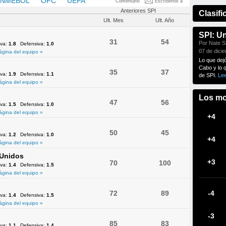
NMEBOL
OFC
UEFA
Comentario
Escríbenos a
Anteriores SPI
Clasifi
Ult. Mes
Ult. Año
SPI: U
31
54
Por Nate Si
iva:
1.8
Defensiva:
1.0
07 de dici
ágina del equipo »
Lo que dej
Cabo y lo 
35
37
iva:
1.9
Defensiva:
1.1
de SPI.
Le
ágina del equipo »
Los mo
47
56
iva:
1.5
Defensiva:
1.0
ágina del equipo »
+4
50
45
iva:
1.2
Defensiva:
1.0
+4
ágina del equipo »
 Unidos
+3
70
100
iva:
1.4
Defensiva:
1.5
ágina del equipo »
72
89
-4
iva:
1.4
Defensiva:
1.5
ágina del equipo »
-3
85
83
iva:
1.1
Defensiva:
1.4