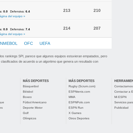
213
210
va:
0.0
Defensiva:
6.4
ágina del equipo »
214
207
va:
0.0
Defensiva:
7.4
ágina del equipo »
NMEBOL
OFC
UEFA
 los rankings SPI, parece que algunos equipos estuvieran empatados, pero
clasificados de acuerdo a un algoritmo que genera un resultado con
MÁS DEPORTES
MÁS DEPORTES
HERRAMIE
Básquetbol
Rugby (Scrum.com)
Contactarnos
Béisbol
ESPNtenis.com
Contactar a
Boxeo
MMA
Mi ESPN
gue
Fútbol Americano
ESPNPolo.com
Servicios pa
es
Deporte Motor
ESPN Run
Publicidad
Golf
X Games
Olímpicos
Otros Deportes