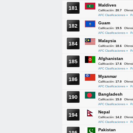
Maldives
181
Calificación:
20.7
Ofens
AFC Clasificaciones »
P
Guam
182
Calificación:
19.5
Ofens
AFC Clasificaciones »
P
Malaysia
184
Calificación:
18.6
Ofens
AFC Clasificaciones »
P
Afghanistan
185
Calificación:
17.6
Ofens
AFC Clasificaciones »
P
Myanmar
186
Calificación:
17.0
Ofens
AFC Clasificaciones »
P
Bangladesh
190
Calificación:
15.0
Ofens
AFC Clasificaciones »
P
Nepal
194
Calificación:
14.2
Ofens
AFC Clasificaciones »
P
Pakistan
195