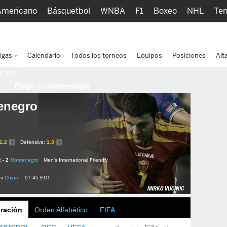
Americano
Básquetbol
WNBA
F1
Boxeo
NHL
Ten
picos
Más Deportes
Watc
igas
Calendario
Todos los torneos
Equipos
Posiciones
Alt
 8, 2015
Elegir Confederación
enegro
1.2
Defensiva:
1.3
2 - 2
Montenegro
Men's International Friendly
v
Chipre
07:45 EDT
ración
Orden Alfabético
FIFA