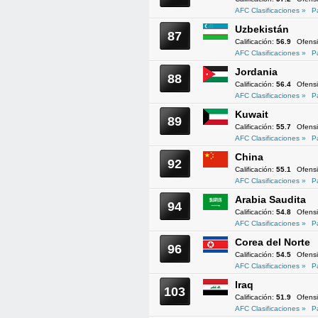
AFC Clasificaciones »
P
Uzbekistán
87
Calificación:
56.9
Ofens
AFC Clasificaciones »
P
Jordania
88
Calificación:
56.4
Ofens
AFC Clasificaciones »
P
Kuwait
89
Calificación:
55.7
Ofens
AFC Clasificaciones »
P
China
92
Calificación:
55.1
Ofens
AFC Clasificaciones »
P
Arabia Saudita
94
Calificación:
54.8
Ofens
AFC Clasificaciones »
P
Corea del Norte
96
Calificación:
54.5
Ofens
AFC Clasificaciones »
P
Iraq
103
Calificación:
51.9
Ofens
AFC Clasificaciones »
P