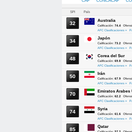
AFC
CAF
CONCACAF
CO
SPI
País
Australia
32
Calificación:
74.4
Ofens
AFC Clasificaciones »
P
Japón
34
Calificación:
73.2
Ofens
AFC Clasificaciones »
P
Corea del Sur
48
Calificación:
69.8
Ofens
AFC Clasificaciones »
P
Irán
50
Calificación:
67.9
Ofens
AFC Clasificaciones »
P
Emiratos Arabes
70
Calificación:
62.2
Ofens
AFC Clasificaciones »
P
Syria
74
Calificación:
61.6
Ofens
AFC Clasificaciones »
P
Qatar
85
Calificación:
57.2
Ofens