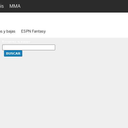
is
MMA
h
Juegos
Ediciones
as y bajas
ESPN Fantasy
Encuentra tu equipo