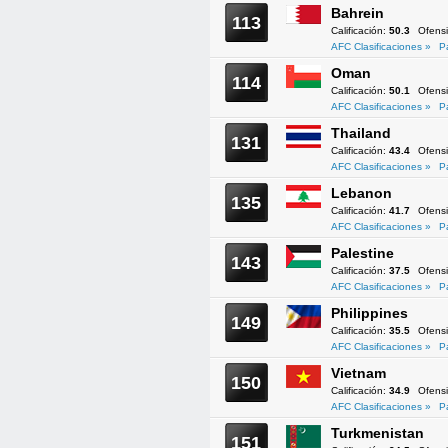
Bahrein
113
Calificación:
50.3
Ofens
AFC Clasificaciones »
P
Oman
114
Calificación:
50.1
Ofens
AFC Clasificaciones »
P
Thailand
131
Calificación:
43.4
Ofens
AFC Clasificaciones »
P
Lebanon
135
Calificación:
41.7
Ofens
AFC Clasificaciones »
P
Palestine
143
Calificación:
37.5
Ofens
AFC Clasificaciones »
P
Philippines
149
Calificación:
35.5
Ofens
AFC Clasificaciones »
P
Vietnam
150
Calificación:
34.9
Ofens
AFC Clasificaciones »
P
Turkmenistan
151