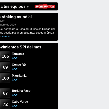
ca tus equipos »
n ránking mundial
lver
embre de 2009
ó el sorteo de la Copa del Mundo en Ciudad del
que podría pasar en Sudáfrica, desde la óptica
er más »
vimientos SPI del mes
Tanzania
105
CAF
Congo RD
69
CAF
Mauritania
160
CAF
Burkina Faso
67
CAF
Cabo Verde
72
CAF