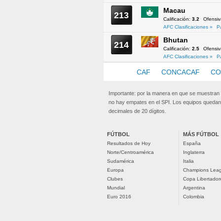
Macau
213
Calificación:
3.2
Ofensi
AFC Clasificaciones »
P
Bhutan
214
Calificación:
2.5
Ofensi
AFC Clasificaciones »
P
AFC
CAF
CONCACAF
CO
Importante: por la manera en que se muestran
no hay empates en el SPI. Los equipos quedan 
decimales de 20 dígitos.
FÚTBOL
MÁS FÚTBOL
Resultados de Hoy
España
Norte/Centroamérica
Inglaterra
Sudamérica
Italia
Europa
Champions Lea
Clubes
Copa Libertador
Mundial
Argentina
Euro 2016
Colombia