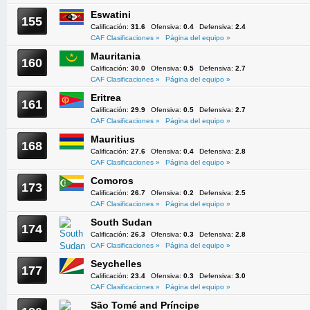
Eswatini
155
Calificación:
31.6
Ofensiva:
0.4
Defensiva:
2.4
CAF Clasificaciones »
Página del equipo »
Mauritania
160
Calificación:
30.0
Ofensiva:
0.5
Defensiva:
2.7
CAF Clasificaciones »
Página del equipo »
Eritrea
161
Calificación:
29.9
Ofensiva:
0.5
Defensiva:
2.7
CAF Clasificaciones »
Página del equipo »
Mauritius
168
Calificación:
27.6
Ofensiva:
0.4
Defensiva:
2.8
CAF Clasificaciones »
Página del equipo »
Comoros
173
Calificación:
26.7
Ofensiva:
0.2
Defensiva:
2.5
CAF Clasificaciones »
Página del equipo »
South Sudan
174
Calificación:
26.3
Ofensiva:
0.3
Defensiva:
2.8
CAF Clasificaciones »
Página del equipo »
Seychelles
177
Calificación:
23.4
Ofensiva:
0.3
Defensiva:
3.0
CAF Clasificaciones »
Página del equipo »
São Tomé and Príncipe