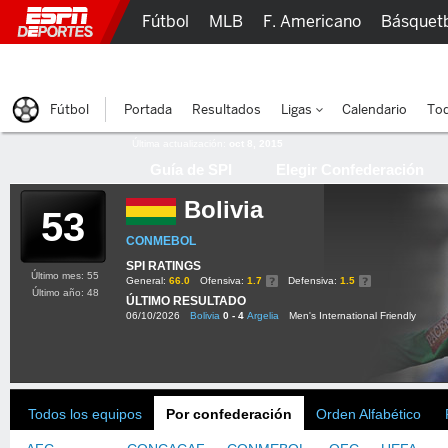
Fútbol
MLB
F. Americano
Básquet
Lucha Libre
Olímpicos
Más Deportes
Fútbol
Portada
Resultados
Ligas
Calendario
Tod
Última actualización:
oct 8, 2015
Guía de SPI
Elegir Confederación
Bolivia
53
CONMEBOL
SPI RATINGS
Último mes: 55
General:
66.0
Ofensiva:
1.7
Defensiva:
1.5
Último año: 48
ÚLTIMO RESULTADO
06/10/2026
Bolivia
0 - 4
Argelia
Men's International Friendly
Todos los equipos
Por confederación
Orden Alfabético