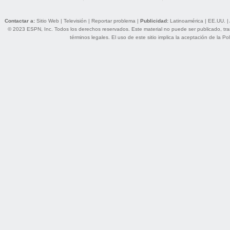
Contactar a:
Sitio Web
|
Televisión
|
Reportar problema
|
Publicidad:
Latinoamérica
|
EE.UU.
|
© 2023 ESPN, Inc. Todos los derechos reservados. Este material no puede ser publicado, trans
términos legales
. El uso de este sitio implica la aceptación de la
Pol