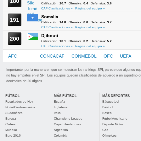
180
Calificación:
20.7
Ofensiva:
0.4
Defensiva:
3.6
CAF Clasificaciones »
Página del equipo »
Somalia
191
Calificación:
14.8
Ofensiva:
0.0
Defensiva:
3.7
CAF Clasificaciones »
Página del equipo »
Djibouti
200
Calificación:
10.1
Ofensiva:
0.2
Defensiva:
5.2
CAF Clasificaciones »
Página del equipo »
AFC
CAF
CONCACAF
CONMEBOL
OFC
UEFA
Importante: por la manera en que se muestran los rankings SPI, parece que algunos eq
no hay empates en el SPI. Los equipos quedan clasificados de acuerdo a un algoritmo 
decimales de 20 dígitos.
FÚTBOL
MÁS FÚTBOL
MÁS DEPORTES
Resultados de Hoy
España
Básquetbol
Norte/Centroamérica
Inglaterra
Béisbol
Sudamérica
Italia
Boxeo
Europa
Champions League
Fútbol Americano
Clubes
Copa Libertadores
Deporte Motor
Mundial
Argentina
Golf
Euro 2016
Colombia
Olímpicos