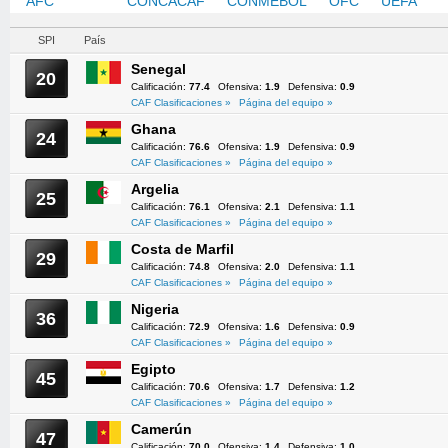
AFC
CAF
CONCACAF
CONMEBOL
OFC
UEFA
SPI
País
Senegal
20
Calificación:
77.4
Ofensiva:
1.9
Defensiva:
0.9
CAF Clasificaciones »
Página del equipo »
Ghana
24
Calificación:
76.6
Ofensiva:
1.9
Defensiva:
0.9
CAF Clasificaciones »
Página del equipo »
Argelia
25
Calificación:
76.1
Ofensiva:
2.1
Defensiva:
1.1
CAF Clasificaciones »
Página del equipo »
Costa de Marfil
29
Calificación:
74.8
Ofensiva:
2.0
Defensiva:
1.1
CAF Clasificaciones »
Página del equipo »
Nigeria
36
Calificación:
72.9
Ofensiva:
1.6
Defensiva:
0.9
CAF Clasificaciones »
Página del equipo »
Egipto
45
Calificación:
70.6
Ofensiva:
1.7
Defensiva:
1.2
CAF Clasificaciones »
Página del equipo »
Camerún
47
Calificación:
70.0
Ofensiva:
1.4
Defensiva:
1.0