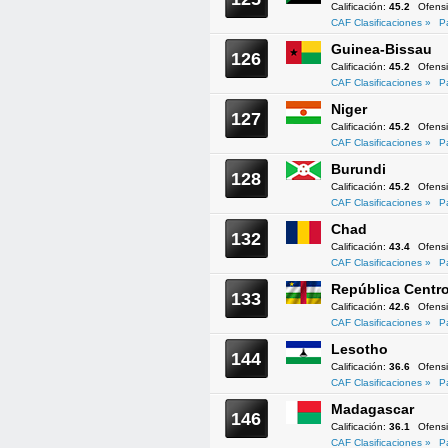
Calificación:
45.2
Ofens
CAF Clasificaciones »
P
Guinea-Bissau
126
Calificación:
45.2
Ofens
CAF Clasificaciones »
P
Niger
127
Calificación:
45.2
Ofens
CAF Clasificaciones »
P
Burundi
128
Calificación:
45.2
Ofens
CAF Clasificaciones »
P
Chad
132
Calificación:
43.4
Ofens
CAF Clasificaciones »
P
República Centro
133
Calificación:
42.6
Ofens
CAF Clasificaciones »
P
Lesotho
144
Calificación:
36.6
Ofens
CAF Clasificaciones »
P
Madagascar
146
Calificación:
36.1
Ofens
CAF Clasificaciones »
P