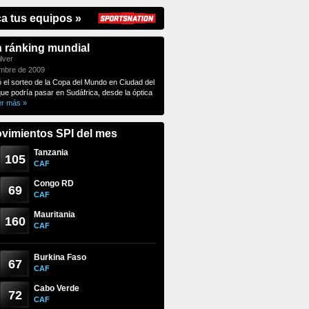
ca tus equipos »
n ránking mundial
lver
embre de 2009
ó el sorteo de la Copa del Mundo en Ciudad del
que podría pasar en Sudáfrica, desde la óptica
er más »
vimientos SPI del mes
Tanzania
105
CAF
Congo RD
69
CAF
Mauritania
160
CAF
Burkina Faso
67
CAF
Cabo Verde
72
CAF