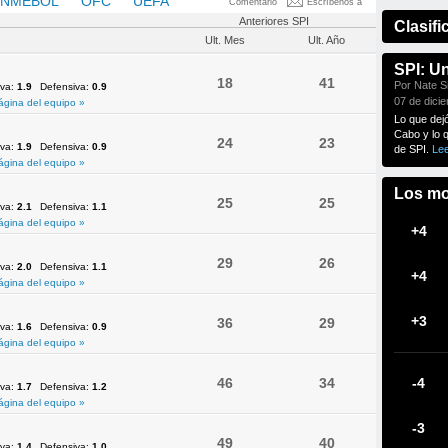
NMEBOL
OFC
UEFA
Comentario
Escríbenos a
Anteriores SPI
Clasifi
Ult. Mes
Ult. Año
SPI: U
18
41
Por Nate Si
iva:
1.9
Defensiva:
0.9
07 de dici
ágina del equipo »
Lo que dej
Cabo y lo 
24
23
iva:
1.9
Defensiva:
0.9
de SPI.
Le
ágina del equipo »
Los mo
25
25
iva:
2.1
Defensiva:
1.1
ágina del equipo »
+4
29
26
iva:
2.0
Defensiva:
1.1
+4
ágina del equipo »
+3
36
29
iva:
1.6
Defensiva:
0.9
ágina del equipo »
46
34
-4
iva:
1.7
Defensiva:
1.2
ágina del equipo »
-3
49
40
iva:
1.4
Defensiva:
1.0