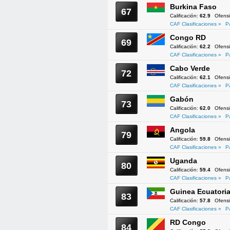
Burkina Faso
67
Calificación:
62.9
Ofens
CAF Clasificaciones »
P
Congo RD
69
Calificación:
62.2
Ofens
CAF Clasificaciones »
P
Cabo Verde
72
Calificación:
62.1
Ofens
CAF Clasificaciones »
P
Gabón
73
Calificación:
62.0
Ofens
CAF Clasificaciones »
P
Angola
79
Calificación:
59.8
Ofens
CAF Clasificaciones »
P
Uganda
80
Calificación:
59.4
Ofens
CAF Clasificaciones »
P
Guinea Ecuatoria
83
Calificación:
57.8
Ofens
CAF Clasificaciones »
P
RD Congo
84