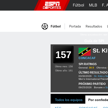
Fútbol
MLB
F. 
Lucha Libre
Olím
Fútbol
Portada
Resultados
Última actualización:
oct
Guía de SPI
St. Ki
157
CONCACAF
SPI RATINGS
Último mes: 158
General:
30.5
Ofensiva:
Último año: 161
ÚLTIMO RESULTADO
03/30/2026
St. Kitts y N
Men's International Friend
PRÓXIMO PARTIDO
09/25/2026
Bonaire v
St
Todos los equipos
Por confede