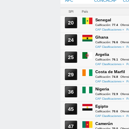
AFC
CAF
CONCACAF
CO
SPI
País
Senegal
20
Calificación:
77.4
Ofens
CAF Clasificaciones »
P
Ghana
24
Calificación:
76.6
Ofens
CAF Clasificaciones »
P
Argelia
25
Calificación:
76.1
Ofens
CAF Clasificaciones »
P
Costa de Marfil
29
Calificación:
74.8
Ofens
CAF Clasificaciones »
P
Nigeria
36
Calificación:
72.9
Ofens
CAF Clasificaciones »
P
Egipto
45
Calificación:
70.6
Ofens
CAF Clasificaciones »
P
Camerún
47
Calificación:
70.0
Ofens