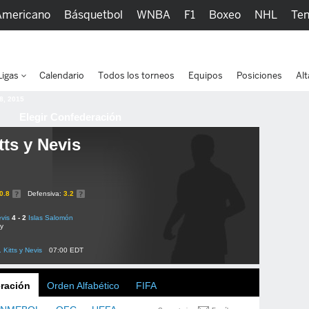
Americano
Básquetbol
WNBA
F1
Boxeo
NHL
Ten
picos
Más Deportes
Watc
Ligas
Calendario
Todos los torneos
Equipos
Posiciones
Alt
 8, 2015
Elegir Confederación
tts y Nevis
0.8
Defensiva:
3.2
evis
4 - 2
Islas Salomón
ly
. Kitts y Nevis
07:00 EDT
ración
Orden Alfabético
FIFA