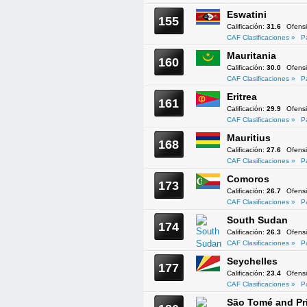
Eswatini
155
Calificación:
31.6
Ofens
CAF Clasificaciones »
P
Mauritania
160
Calificación:
30.0
Ofens
CAF Clasificaciones »
P
Eritrea
161
Calificación:
29.9
Ofens
CAF Clasificaciones »
P
Mauritius
168
Calificación:
27.6
Ofens
CAF Clasificaciones »
P
Comoros
173
Calificación:
26.7
Ofens
CAF Clasificaciones »
P
South Sudan
174
Calificación:
26.3
Ofens
CAF Clasificaciones »
P
Seychelles
177
Calificación:
23.4
Ofens
CAF Clasificaciones »
P
São Tomé and Pr