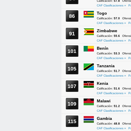
Calificación:
57.8
Ofens
CAF Clasificaciones »
P
Togo
86
Calificación:
57.0
Ofens
CAF Clasificaciones »
P
Zimbabwe
91
Calificación:
55.6
Ofens
CAF Clasificaciones »
P
Benín
101
Calificación:
53.3
Ofens
CAF Clasificaciones »
P
Tanzania
105
Calificación:
51.7
Ofens
CAF Clasificaciones »
P
Kenia
107
Calificación:
51.6
Ofens
CAF Clasificaciones »
P
Malawi
109
Calificación:
51.2
Ofens
CAF Clasificaciones »
P
Gambia
115
Calificación:
48.8
Ofens
CAF Clasificaciones »
P