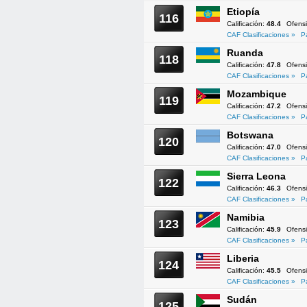
Etiopía
116
Calificación:
48.4
Ofens
CAF Clasificaciones »
P
Ruanda
118
Calificación:
47.8
Ofens
CAF Clasificaciones »
P
Mozambique
119
Calificación:
47.2
Ofens
CAF Clasificaciones »
P
Botswana
120
Calificación:
47.0
Ofens
CAF Clasificaciones »
P
Sierra Leona
122
Calificación:
46.3
Ofens
CAF Clasificaciones »
P
Namibia
123
Calificación:
45.9
Ofens
CAF Clasificaciones »
P
Liberia
124
Calificación:
45.5
Ofens
CAF Clasificaciones »
P
Sudán
125