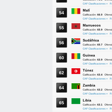
CAF Clasificaciones »
P
Malí
54
Calificación:
66.0
Ofens
CAF Clasificaciones »
P
Marruecos
55
Calificación:
65.9
Ofens
CAF Clasificaciones »
P
Sudáfrica
56
Calificación:
65.7
Ofens
CAF Clasificaciones »
P
Guinea
60
Calificación:
63.9
Ofens
CAF Clasificaciones »
P
Túnez
62
Calificación:
63.4
Ofens
CAF Clasificaciones »
P
Zambia
64
Calificación:
63.2
Ofens
CAF Clasificaciones »
P
Libia
65
Calificación:
63.1
Ofens
CAF Clasificaciones »
P