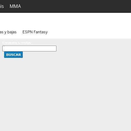
is
MMA
h
Juegos
Ediciones
as y bajas
ESPN Fantasy
Encuentra tu equipo