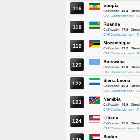
Etiopía
116
Calificación:
48.4
Ofens
CAF Clasificaciones »
P
Ruanda
118
Calificación:
47.8
Ofens
CAF Clasificaciones »
P
Mozambique
119
Calificación:
47.2
Ofens
CAF Clasificaciones »
P
Botswana
120
Calificación:
47.0
Ofens
CAF Clasificaciones »
P
Sierra Leona
122
Calificación:
46.3
Ofens
CAF Clasificaciones »
P
Namibia
123
Calificación:
45.9
Ofens
CAF Clasificaciones »
P
Liberia
124
Calificación:
45.5
Ofens
CAF Clasificaciones »
P
Sudán
125