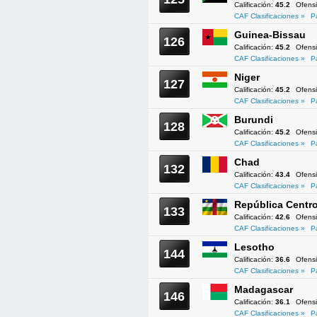
Calificación:
45.2
Ofens
CAF Clasificaciones »
P
Guinea-Bissau
126
Calificación:
45.2
Ofens
CAF Clasificaciones »
P
Niger
127
Calificación:
45.2
Ofens
CAF Clasificaciones »
P
Burundi
128
Calificación:
45.2
Ofens
CAF Clasificaciones »
P
Chad
132
Calificación:
43.4
Ofens
CAF Clasificaciones »
P
República Centro
133
Calificación:
42.6
Ofens
CAF Clasificaciones »
P
Lesotho
144
Calificación:
36.6
Ofens
CAF Clasificaciones »
P
Madagascar
146
Calificación:
36.1
Ofens
CAF Clasificaciones »
P