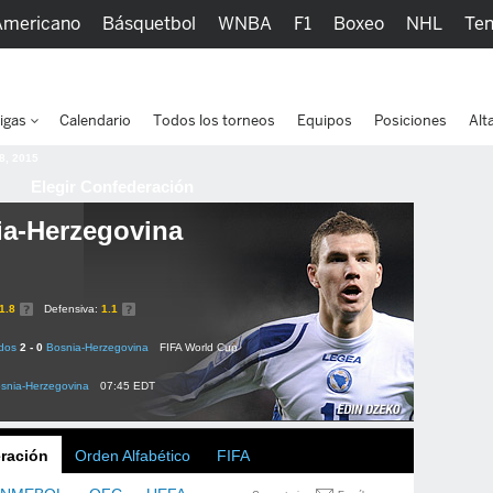
Americano
Básquetbol
WNBA
F1
Boxeo
NHL
Ten
picos
Más Deportes
Watc
igas
Calendario
Todos los torneos
Equipos
Posiciones
Alt
 8, 2015
Elegir Confederación
a-Herzegovina
1.8
Defensiva:
1.1
dos
2 - 0
Bosnia-Herzegovina
FIFA World Cup
snia-Herzegovina
07:45 EDT
ración
Orden Alfabético
FIFA