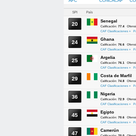
AFC
CAF
CONCACAF
CO
SPI
País
Senegal
20
Calificación:
77.4
Ofens
CAF Clasificaciones »
P
Ghana
24
Calificación:
76.6
Ofens
CAF Clasificaciones »
P
Argelia
25
Calificación:
76.1
Ofens
CAF Clasificaciones »
P
Costa de Marfil
29
Calificación:
74.8
Ofens
CAF Clasificaciones »
P
Nigeria
36
Calificación:
72.9
Ofens
CAF Clasificaciones »
P
Egipto
45
Calificación:
70.6
Ofens
CAF Clasificaciones »
P
Camerún
47
Calificación:
70.0
Ofens