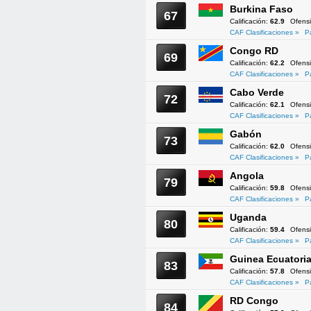
Burkina Faso
67
Calificación:
62.9
Ofens
CAF Clasificaciones »
P
Congo RD
69
Calificación:
62.2
Ofens
CAF Clasificaciones »
P
Cabo Verde
72
Calificación:
62.1
Ofens
CAF Clasificaciones »
P
Gabón
73
Calificación:
62.0
Ofens
CAF Clasificaciones »
P
Angola
79
Calificación:
59.8
Ofens
CAF Clasificaciones »
P
Uganda
80
Calificación:
59.4
Ofens
CAF Clasificaciones »
P
Guinea Ecuatoria
83
Calificación:
57.8
Ofens
CAF Clasificaciones »
P
RD Congo
84