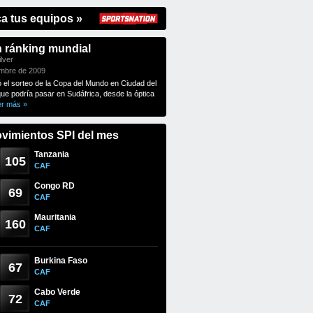
ca tus equipos »
n ránking mundial
lver
embre de 2009
ó el sorteo de la Copa del Mundo en Ciudad del
que podría pasar en Sudáfrica, desde la óptica
er más »
vimientos SPI del mes
Tanzania
105
CAF
Congo RD
69
CAF
Mauritania
160
CAF
Burkina Faso
67
CAF
Cabo Verde
72
CAF