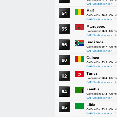
CAF Clasificaciones »
P
Malí
54
Calificación:
66.0
Ofens
CAF Clasificaciones »
P
Marruecos
55
Calificación:
65.9
Ofens
CAF Clasificaciones »
P
Sudáfrica
56
Calificación:
65.7
Ofens
CAF Clasificaciones »
P
Guinea
60
Calificación:
63.9
Ofens
CAF Clasificaciones »
P
Túnez
62
Calificación:
63.4
Ofens
CAF Clasificaciones »
P
Zambia
64
Calificación:
63.2
Ofens
CAF Clasificaciones »
P
Libia
65
Calificación:
63.1
Ofens
CAF Clasificaciones »
P