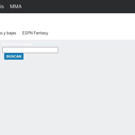
is
MMA
h
Juegos
Ediciones
as y bajas
ESPN Fantasy
Encuentra tu equipo