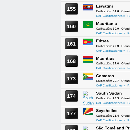
Eswatini
155
Calificación:
31.6
Ofens
CAF Clasificaciones »
P
Mauritania
160
Calificación:
30.0
Ofens
CAF Clasificaciones »
P
Eritrea
161
Calificación:
29.9
Ofens
CAF Clasificaciones »
P
Mauritius
168
Calificación:
27.6
Ofens
CAF Clasificaciones »
P
Comoros
173
Calificación:
26.7
Ofens
CAF Clasificaciones »
P
South Sudan
174
Calificación:
26.3
Ofens
CAF Clasificaciones »
P
Seychelles
177
Calificación:
23.4
Ofens
CAF Clasificaciones »
P
São Tomé and Pr