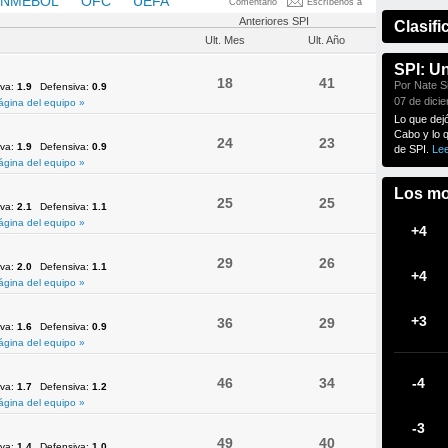
NMEBOL
OFC
UEFA
Comentario
Escríbenos a
Anteriores SPI
Clasifi
Ult. Mes
Ult. Año
SPI: U
18
41
Por Nate Si
iva:
1.9
Defensiva:
0.9
07 de dici
ágina del equipo »
Lo que dej
Cabo y lo 
24
23
iva:
1.9
Defensiva:
0.9
de SPI.
Le
ágina del equipo »
Los mo
25
25
iva:
2.1
Defensiva:
1.1
ágina del equipo »
+4
29
26
iva:
2.0
Defensiva:
1.1
+4
ágina del equipo »
+3
36
29
iva:
1.6
Defensiva:
0.9
ágina del equipo »
46
34
-4
iva:
1.7
Defensiva:
1.2
ágina del equipo »
-3
49
40
iva:
1.4
Defensiva:
1.0