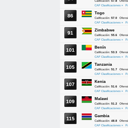
Calificación:
57.8
Ofens
CAF Clasificaciones »
P
Togo
86
Calificación:
57.0
Ofens
CAF Clasificaciones »
P
Zimbabwe
91
Calificación:
55.6
Ofens
CAF Clasificaciones »
P
Benín
101
Calificación:
53.3
Ofens
CAF Clasificaciones »
P
Tanzania
105
Calificación:
51.7
Ofens
CAF Clasificaciones »
P
Kenia
107
Calificación:
51.6
Ofens
CAF Clasificaciones »
P
Malawi
109
Calificación:
51.2
Ofens
CAF Clasificaciones »
P
Gambia
115
Calificación:
48.8
Ofens
CAF Clasificaciones »
P