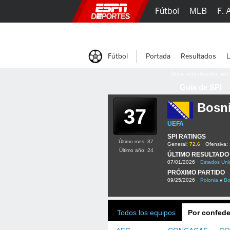
Fútbol
MLB
F. 
Lucha Libre
Olím
Fútbol
Portada
Resultados
L
Última actualización:
oct
Guía de SPI
Bosni
37
UEFA
SPI RATINGS
Último mes: 37
General:
72.6
Ofensiva:
Último año: 24
ÚLTIMO RESULTADO
07/01/2026
Estados Uni
PRÓXIMO PARTIDO
09/25/2026
Polonia
v
Bo
Todos los equipos
Por confede