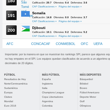
180
Calificación:
20.7
Ofensiva:
0.4
Defensiva:
3.6
CAF Clasificaciones »
Página del equipo »
Somalia
191
Calificación:
14.8
Ofensiva:
0.0
Defensiva:
3.7
CAF Clasificaciones »
Página del equipo »
Djibouti
200
Calificación:
10.1
Ofensiva:
0.2
Defensiva:
5.2
CAF Clasificaciones »
Página del equipo »
AFC
CAF
CONCACAF
CONMEBOL
OFC
UEFA
Importante: por la manera en que se muestran los rankings SPI, parece que algunos eq
no hay empates en el SPI. Los equipos quedan clasificados de acuerdo a un algoritmo 
decimales de 20 dígitos.
FÚTBOL
MÁS FÚTBOL
MÁS DEPORTES
Resultados de Hoy
España
Básquetbol
Norte/Centroamérica
Inglaterra
Béisbol
Sudamérica
Italia
Boxeo
Europa
Champions League
Fútbol Americano
Clubes
Copa Libertadores
Deporte Motor
Mundial
Argentina
Golf
Euro 2016
Colombia
Olímpicos