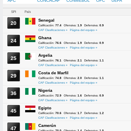
AFC
CAF
CONCACAF
CONMEBOL
OFC
UEFA
SPI
País
Senegal
20
Calificación:
77.4
Ofensiva:
1.9
Defensiva:
0.9
CAF Clasificaciones »
Página del equipo »
Ghana
24
Calificación:
76.6
Ofensiva:
1.9
Defensiva:
0.9
CAF Clasificaciones »
Página del equipo »
Argelia
25
Calificación:
76.1
Ofensiva:
2.1
Defensiva:
1.1
CAF Clasificaciones »
Página del equipo »
Costa de Marfil
29
Calificación:
74.8
Ofensiva:
2.0
Defensiva:
1.1
CAF Clasificaciones »
Página del equipo »
Nigeria
36
Calificación:
72.9
Ofensiva:
1.6
Defensiva:
0.9
CAF Clasificaciones »
Página del equipo »
Egipto
45
Calificación:
70.6
Ofensiva:
1.7
Defensiva:
1.2
CAF Clasificaciones »
Página del equipo »
Camerún
47
Calificación:
70.0
Ofensiva:
1.4
Defensiva:
1.0