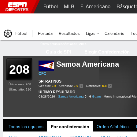
Fútbol
MLB
F. Americano
Básquet
Lucha Libre
Olímpicos
Más Deportes
Fútbol
Portada
Resultados
Ligas
Calendario
Tod
Última actualización:
oct 8, 2015
Guía de SPI
Elegir Confederación
Samoa Americana
208
OFC
SPI RATINGS
Último mes: 208
General:
6.5
Ofensiva:
0.0
Defensiva:
5.8
Último año: 216
ÚLTIMO RESULTADO
03/28/2026
Samoa Americana
0 - 6
Guam
Men's International Frie
Todos los equipos
Por confederación
Orden Alfabético