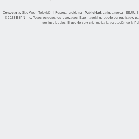
Contactar a:
Sitio Web
|
Televisión
|
Reportar problema
|
Publicidad:
Latinoamérica
|
EE.UU.
|
© 2023 ESPN, Inc. Todos los derechos reservados. Este material no puede ser publicado, trans
términos legales
. El uso de este sitio implica la aceptación de la
Pol