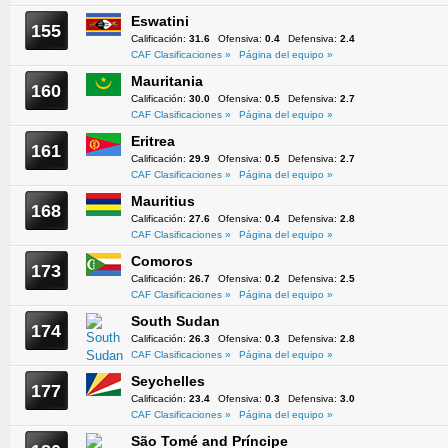
Eswatini
155
Calificación:
31.6
Ofensiva:
0.4
Defensiva:
2.4
CAF Clasificaciones »
Página del equipo »
Mauritania
160
Calificación:
30.0
Ofensiva:
0.5
Defensiva:
2.7
CAF Clasificaciones »
Página del equipo »
Eritrea
161
Calificación:
29.9
Ofensiva:
0.5
Defensiva:
2.7
CAF Clasificaciones »
Página del equipo »
Mauritius
168
Calificación:
27.6
Ofensiva:
0.4
Defensiva:
2.8
CAF Clasificaciones »
Página del equipo »
Comoros
173
Calificación:
26.7
Ofensiva:
0.2
Defensiva:
2.5
CAF Clasificaciones »
Página del equipo »
South Sudan
174
Calificación:
26.3
Ofensiva:
0.3
Defensiva:
2.8
CAF Clasificaciones »
Página del equipo »
Seychelles
177
Calificación:
23.4
Ofensiva:
0.3
Defensiva:
3.0
CAF Clasificaciones »
Página del equipo »
São Tomé and Príncipe