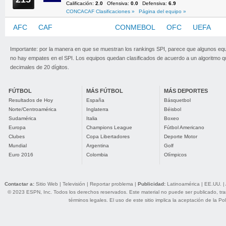
Calificación:
2.0
Ofensiva:
0.0
Defensiva:
6.9
CONCACAF Clasificaciones »
Página del equipo »
AFC
CAF
CONCACAF
CONMEBOL
OFC
UEFA
Importante: por la manera en que se muestran los rankings SPI, parece que algunos eq
no hay empates en el SPI. Los equipos quedan clasificados de acuerdo a un algoritmo 
decimales de 20 dígitos.
FÚTBOL
MÁS FÚTBOL
MÁS DEPORTES
Resultados de Hoy
España
Básquetbol
Norte/Centroamérica
Inglaterra
Béisbol
Sudamérica
Italia
Boxeo
Europa
Champions League
Fútbol Americano
Clubes
Copa Libertadores
Deporte Motor
Mundial
Argentina
Golf
Euro 2016
Colombia
Olímpicos
Contactar a:
Sitio Web
|
Televisión
|
Reportar problema
|
Publicidad:
Latinoamérica
|
EE.UU.
|
© 2023 ESPN, Inc. Todos los derechos reservados. Este material no puede ser publicado, trans
términos legales
. El uso de este sitio implica la aceptación de la
Pol