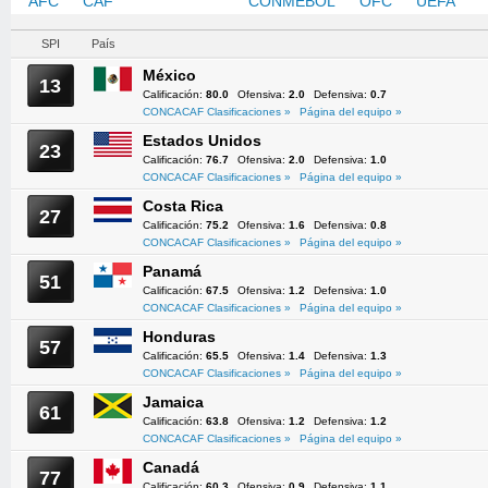
AFC
CAF
CONCACAF
CONMEBOL
OFC
UEFA
SPI
País
México
13
Calificación:
80.0
Ofensiva:
2.0
Defensiva:
0.7
CONCACAF Clasificaciones »
Página del equipo »
Estados Unidos
23
Calificación:
76.7
Ofensiva:
2.0
Defensiva:
1.0
CONCACAF Clasificaciones »
Página del equipo »
Costa Rica
27
Calificación:
75.2
Ofensiva:
1.6
Defensiva:
0.8
CONCACAF Clasificaciones »
Página del equipo »
Panamá
51
Calificación:
67.5
Ofensiva:
1.2
Defensiva:
1.0
CONCACAF Clasificaciones »
Página del equipo »
Honduras
57
Calificación:
65.5
Ofensiva:
1.4
Defensiva:
1.3
CONCACAF Clasificaciones »
Página del equipo »
Jamaica
61
Calificación:
63.8
Ofensiva:
1.2
Defensiva:
1.2
CONCACAF Clasificaciones »
Página del equipo »
Canadá
77
Calificación:
60.3
Ofensiva:
0.9
Defensiva:
1.1