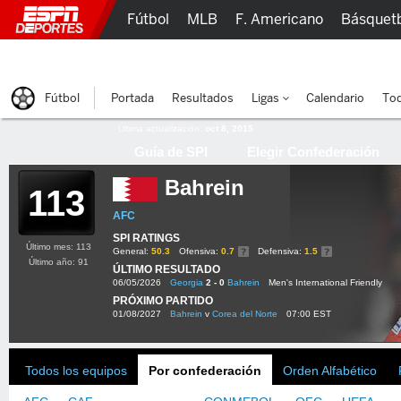
Fútbol
MLB
F. Americano
Básquet
Lucha Libre
Olímpicos
Más Deportes
Fútbol
Portada
Resultados
Ligas
Calendario
Tod
Última actualización:
oct 8, 2015
Guía de SPI
Elegir Confederación
Bahrein
113
AFC
SPI RATINGS
Último mes: 113
General:
50.3
Ofensiva:
0.7
Defensiva:
1.5
Último año: 91
ÚLTIMO RESULTADO
06/05/2026
Georgia
2 - 0
Bahrein
Men's International Friendly
PRÓXIMO PARTIDO
01/08/2027
Bahrein
v
Corea del Norte
07:00 EST
Todos los equipos
Por confederación
Orden Alfabético