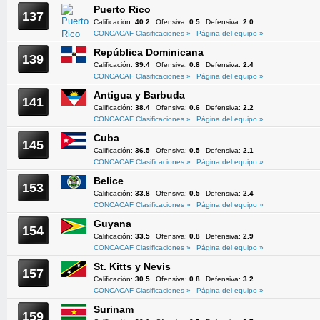
Puerto Rico
137
Calificación:
40.2
Ofensiva:
0.5
Defensiva:
2.0
CONCACAF Clasificaciones »
Página del equipo »
República Dominicana
139
Calificación:
39.4
Ofensiva:
0.8
Defensiva:
2.4
CONCACAF Clasificaciones »
Página del equipo »
Antigua y Barbuda
141
Calificación:
38.4
Ofensiva:
0.6
Defensiva:
2.2
CONCACAF Clasificaciones »
Página del equipo »
Cuba
145
Calificación:
36.5
Ofensiva:
0.5
Defensiva:
2.1
CONCACAF Clasificaciones »
Página del equipo »
Belice
153
Calificación:
33.8
Ofensiva:
0.5
Defensiva:
2.4
CONCACAF Clasificaciones »
Página del equipo »
Guyana
154
Calificación:
33.5
Ofensiva:
0.8
Defensiva:
2.9
CONCACAF Clasificaciones »
Página del equipo »
St. Kitts y Nevis
157
Calificación:
30.5
Ofensiva:
0.8
Defensiva:
3.2
CONCACAF Clasificaciones »
Página del equipo »
Surinam
159