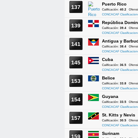
Puerto Rico
137
Calificación:
40.2
Ofens
CONCACAF Clasificacion
República Domin
139
Calificación:
39.4
Ofens
CONCACAF Clasificacion
Antigua y Barbu
141
Calificación:
38.4
Ofens
CONCACAF Clasificacion
Cuba
145
Calificación:
36.5
Ofens
CONCACAF Clasificacion
Belice
153
Calificación:
33.8
Ofens
CONCACAF Clasificacion
Guyana
154
Calificación:
33.5
Ofens
CONCACAF Clasificacion
St. Kitts y Nevis
157
Calificación:
30.5
Ofens
CONCACAF Clasificacion
Surinam
159