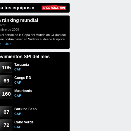
ca tus equipos »
n ránking mundial
lver
embre de 2009
ó el sorteo de la Copa del Mundo en Ciudad del
que podría pasar en Sudáfrica, desde la óptica
er más »
vimientos SPI del mes
Tanzania
105
CAF
Congo RD
69
CAF
Mauritania
160
CAF
Burkina Faso
67
CAF
Cabo Verde
72
CAF