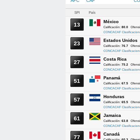
AFC
CAF
CONCACAF
CO
SPI
País
México
13
Calificación:
80.0
Ofens
CONCACAF Clasificacion
Estados Unidos
23
Calificación:
76.7
Ofens
CONCACAF Clasificacion
Costa Rica
27
Calificación:
75.2
Ofens
CONCACAF Clasificacion
Panamá
51
Calificación:
67.5
Ofens
CONCACAF Clasificacion
Honduras
57
Calificación:
65.5
Ofens
CONCACAF Clasificacion
Jamaica
61
Calificación:
63.8
Ofens
CONCACAF Clasificacion
Canadá
77
Calificación:
60.3
Ofens