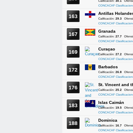
Calificación:
30.1
Ofens
CONCACAF Clasificacion
Antillas Holande
163
Calificación:
29.3
Ofens
CONCACAF Clasificacion
Granada
167
Calificación:
27.7
Ofens
CONCACAF Clasificacion
Curaçao
169
Calificación:
27.2
Ofens
CONCACAF Clasificacion
Barbados
172
Calificación:
26.8
Ofens
CONCACAF Clasificacion
St. Vincent and 
176
Calificación:
25.2
Ofens
CONCACAF Clasificacion
Islas Caimán
183
Calificación:
19.5
Ofens
CONCACAF Clasificacion
Dominica
188
Calificación:
16.7
Ofens
CONCACAF Clasificacion