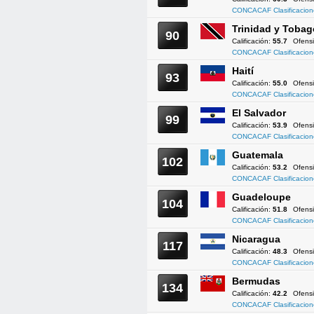
CONCACAF Clasificacion
Trinidad y Tobag
90
Calificación:
55.7
Ofens
CONCACAF Clasificacion
Haití
93
Calificación:
55.0
Ofens
CONCACAF Clasificacion
El Salvador
99
Calificación:
53.9
Ofens
CONCACAF Clasificacion
Guatemala
102
Calificación:
53.2
Ofens
CONCACAF Clasificacion
Guadeloupe
104
Calificación:
51.8
Ofens
CONCACAF Clasificacion
Nicaragua
117
Calificación:
48.3
Ofens
CONCACAF Clasificacion
Bermudas
134
Calificación:
42.2
Ofens
CONCACAF Clasificacion