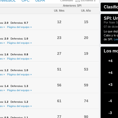
NMEBOL
OFC
UEFA
Comentario
Escríbenos a
Anteriores SPI
Clasifi
Ult. Mes
Ult. Año
SPI: U
12
15
Por Nate Si
iva:
2.0
Defensiva:
0.7
07 de dici
es »
Página del equipo »
Lo que dej
Cabo y lo 
23
20
iva:
2.0
Defensiva:
1.0
de SPI.
Le
es »
Página del equipo »
Los mo
27
19
iva:
1.6
Defensiva:
0.8
es »
Página del equipo »
+4
51
53
iva:
1.2
Defensiva:
1.0
+4
es »
Página del equipo »
+3
56
59
iva:
1.4
Defensiva:
1.3
es »
Página del equipo »
61
74
-4
iva:
1.2
Defensiva:
1.2
es »
Página del equipo »
-3
77
90
iva:
0.9
Defensiva:
1.1