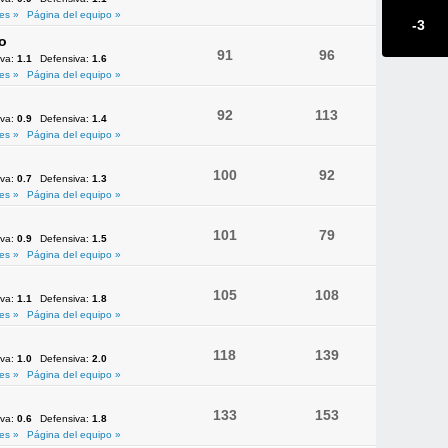
es »
Página del equipo »
-3
o
91
96
iva:
1.1
Defensiva:
1.6
es »
Página del equipo »
92
113
iva:
0.9
Defensiva:
1.4
es »
Página del equipo »
100
92
iva:
0.7
Defensiva:
1.3
es »
Página del equipo »
101
79
iva:
0.9
Defensiva:
1.5
es »
Página del equipo »
105
108
iva:
1.1
Defensiva:
1.8
es »
Página del equipo »
118
139
iva:
1.0
Defensiva:
2.0
es »
Página del equipo »
133
153
iva:
0.6
Defensiva:
1.8
es »
Página del equipo »