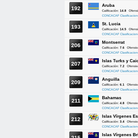
Aruba
192
Calificación:
14.8
Ofens
CONCACAF Clasificacion
St. Lucia
193
Calificación:
14.5
Ofens
CONCACAF Clasificacion
Montserrat
206
Calificación:
7.6
Ofensi
CONCACAF Clasificacion
Islas Turks y Cai
207
Calificación:
7.2
Ofensi
CONCACAF Clasificacion
Anguilla
209
Calificación:
6.1
Ofensi
CONCACAF Clasificacion
Bahamas
211
Calificación:
4.8
Ofensi
CONCACAF Clasificacion
Islas Vírgenes 
212
Calificación:
3.4
Ofensi
CONCACAF Clasificacion
Islas Vírgenes Br
215