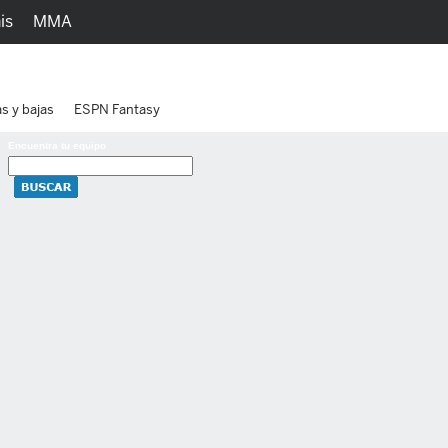
is
MMA
h
Juegos
Ediciones
as y bajas
ESPN Fantasy
Encuentra tu equipo