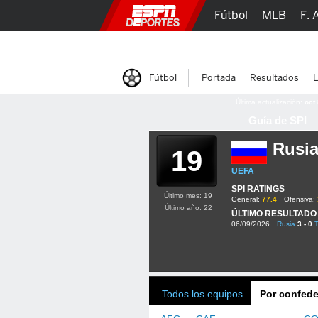
Fútbol
MLB
F. 
Lucha Libre
Olím
Fútbol
Portada
Resultados
L
Última actualización:
oct
Guía de SPI
Rusi
19
UEFA
SPI RATINGS
Último mes: 19
General:
77.4
Ofensiva:
Último año: 22
ÚLTIMO RESULTADO
06/09/2026
Rusia
3 - 0
T
Todos los equipos
Por confede