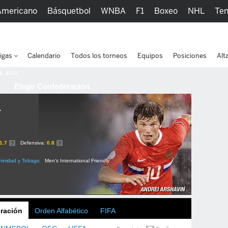
Americano
Básquetbol
WNBA
F1
Boxeo
NHL
Ten
picos
Más Deportes
Watc
igas
Calendario
Todos los torneos
Equipos
Posiciones
Alt
 8, 2015
Elegir Confederación
a
1.7
Defensiva:
0.8
rinidad y Tobago
Men's International Friendly
ración
Orden Alfabético
FIFA