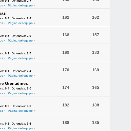
iva:
0.5
Defensiva:
2.7
es »
Página del equipo »
sas
162
162
iva:
0.3
Defensiva:
2.4
es »
Página del equipo »
168
157
iva:
0.5
Defensiva:
2.9
es »
Página del equipo »
169
183
iva:
0.2
Defensiva:
2.5
es »
Página del equipo »
170
169
iva:
0.1
Defensiva:
2.4
es »
Página del equipo »
the Grenadines
174
165
iva:
0.4
Defensiva:
3.0
es »
Página del equipo »
182
188
iva:
0.0
Defensiva:
3.0
es »
Página del equipo »
188
185
iva:
0.1
Defensiva:
3.6
es »
Página del equipo »