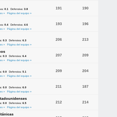
191
190
iva:
0.1
Defensiva:
3.8
es »
Página del equipo »
193
196
iva:
0.4
Defensiva:
4.6
es »
Página del equipo »
206
213
va:
0.3
Defensiva:
6.3
es »
Página del equipo »
cos
207
209
va:
0.3
Defensiva:
6.4
es »
Página del equipo »
209
204
va:
0.0
Defensiva:
5.1
es »
Página del equipo »
211
187
va:
0.0
Defensiva:
6.0
es »
Página del equipo »
Estadounidenses
212
214
va:
0.0
Defensiva:
6.5
es »
Página del equipo »
itánicas