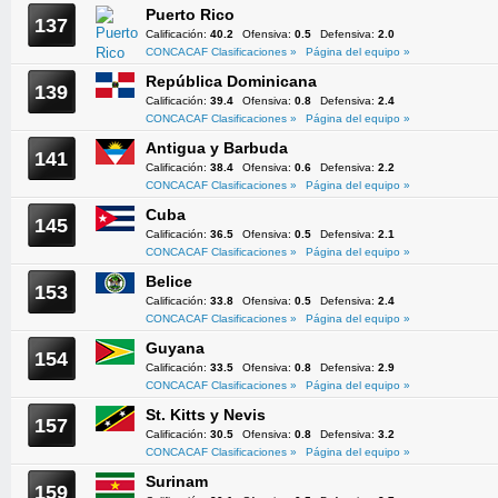
Puerto Rico
137
Calificación:
40.2
Ofensiva:
0.5
Defensiva:
2.0
CONCACAF Clasificaciones »
Página del equipo »
República Dominicana
139
Calificación:
39.4
Ofensiva:
0.8
Defensiva:
2.4
CONCACAF Clasificaciones »
Página del equipo »
Antigua y Barbuda
141
Calificación:
38.4
Ofensiva:
0.6
Defensiva:
2.2
CONCACAF Clasificaciones »
Página del equipo »
Cuba
145
Calificación:
36.5
Ofensiva:
0.5
Defensiva:
2.1
CONCACAF Clasificaciones »
Página del equipo »
Belice
153
Calificación:
33.8
Ofensiva:
0.5
Defensiva:
2.4
CONCACAF Clasificaciones »
Página del equipo »
Guyana
154
Calificación:
33.5
Ofensiva:
0.8
Defensiva:
2.9
CONCACAF Clasificaciones »
Página del equipo »
St. Kitts y Nevis
157
Calificación:
30.5
Ofensiva:
0.8
Defensiva:
3.2
CONCACAF Clasificaciones »
Página del equipo »
Surinam
159