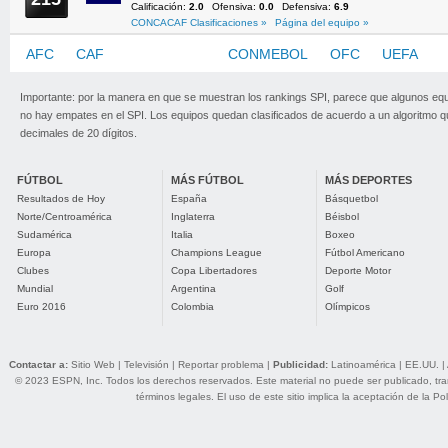
Calificación:
2.0
Ofensiva:
0.0
Defensiva:
6.9
CONCACAF Clasificaciones »
Página del equipo »
AFC
CAF
CONCACAF
CONMEBOL
OFC
UEFA
Importante: por la manera en que se muestran los rankings SPI, parece que algunos eq
no hay empates en el SPI. Los equipos quedan clasificados de acuerdo a un algoritmo 
decimales de 20 dígitos.
FÚTBOL
MÁS FÚTBOL
MÁS DEPORTES
Resultados de Hoy
España
Básquetbol
Norte/Centroamérica
Inglaterra
Béisbol
Sudamérica
Italia
Boxeo
Europa
Champions League
Fútbol Americano
Clubes
Copa Libertadores
Deporte Motor
Mundial
Argentina
Golf
Euro 2016
Colombia
Olímpicos
Contactar a:
Sitio Web
|
Televisión
|
Reportar problema
|
Publicidad:
Latinoamérica
|
EE.UU.
|
© 2023 ESPN, Inc. Todos los derechos reservados. Este material no puede ser publicado, trans
términos legales
. El uso de este sitio implica la aceptación de la
Pol