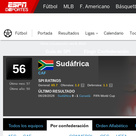
Fútbol
MLB
F. Americano
Básquet
Lucha Libre
Olímpicos
Más Deportes
Fútbol
Portada
Resultados
Ligas
Calendario
Tod
Última actualización:
oct 8, 2015
Guía de SPI
Elegir Confederación
Sudáfrica
56
CAF
SPI RATINGS
Último mes: 57
General:
65.7
Ofensiva:
1.2
Defensiva:
1.1
Último año: 50
ÚLTIMO RESULTADO
06/28/2026
Sudáfrica
0 - 1
Canadá
FIFA World Cup
Todos los equipos
Por confederación
Orden Alfabético