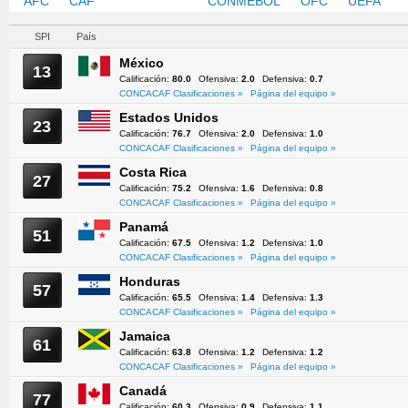
AFC
CAF
CONCACAF
CONMEBOL
OFC
UEFA
SPI
País
México
13
Calificación:
80.0
Ofensiva:
2.0
Defensiva:
0.7
CONCACAF Clasificaciones »
Página del equipo »
Estados Unidos
23
Calificación:
76.7
Ofensiva:
2.0
Defensiva:
1.0
CONCACAF Clasificaciones »
Página del equipo »
Costa Rica
27
Calificación:
75.2
Ofensiva:
1.6
Defensiva:
0.8
CONCACAF Clasificaciones »
Página del equipo »
Panamá
51
Calificación:
67.5
Ofensiva:
1.2
Defensiva:
1.0
CONCACAF Clasificaciones »
Página del equipo »
Honduras
57
Calificación:
65.5
Ofensiva:
1.4
Defensiva:
1.3
CONCACAF Clasificaciones »
Página del equipo »
Jamaica
61
Calificación:
63.8
Ofensiva:
1.2
Defensiva:
1.2
CONCACAF Clasificaciones »
Página del equipo »
Canadá
77
Calificación:
60.3
Ofensiva:
0.9
Defensiva:
1.1