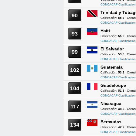
CONCACAF Clasificacion
Trinidad y Tobag
90
Calificación:
55.7
Ofens
CONCACAF Clasificacion
Haití
93
Calificación:
55.0
Ofens
CONCACAF Clasificacion
El Salvador
99
Calificación:
53.9
Ofens
CONCACAF Clasificacion
Guatemala
102
Calificación:
53.2
Ofens
CONCACAF Clasificacion
Guadeloupe
104
Calificación:
51.8
Ofens
CONCACAF Clasificacion
Nicaragua
117
Calificación:
48.3
Ofens
CONCACAF Clasificacion
Bermudas
134
Calificación:
42.2
Ofens
CONCACAF Clasificacion