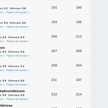
191
190
iva:
0.1
Defensiva:
3.8
es »
Página del equipo »
193
196
iva:
0.4
Defensiva:
4.6
es »
Página del equipo »
206
213
va:
0.3
Defensiva:
6.3
es »
Página del equipo »
cos
207
209
va:
0.3
Defensiva:
6.4
es »
Página del equipo »
209
204
va:
0.0
Defensiva:
5.1
es »
Página del equipo »
211
187
va:
0.0
Defensiva:
6.0
es »
Página del equipo »
Estadounidenses
212
214
va:
0.0
Defensiva:
6.5
es »
Página del equipo »
itánicas