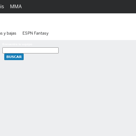
is
MMA
h
Juegos
Ediciones
as y bajas
ESPN Fantasy
Encuentra tu equipo