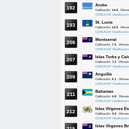
Aruba
192
Calificación:
14.8
Ofens
CONCACAF Clasificacion
St. Lucia
193
Calificación:
14.5
Ofens
CONCACAF Clasificacion
Montserrat
206
Calificación:
7.6
Ofensi
CONCACAF Clasificacion
Islas Turks y Cai
207
Calificación:
7.2
Ofensi
CONCACAF Clasificacion
Anguilla
209
Calificación:
6.1
Ofensi
CONCACAF Clasificacion
Bahamas
211
Calificación:
4.8
Ofensi
CONCACAF Clasificacion
Islas Vírgenes 
212
Calificación:
3.4
Ofensi
CONCACAF Clasificacion
Islas Vírgenes Br
215