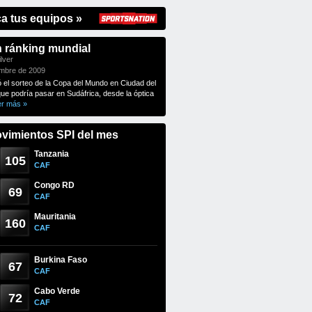
ca tus equipos »
n ránking mundial
lver
embre de 2009
ó el sorteo de la Copa del Mundo en Ciudad del
que podría pasar en Sudáfrica, desde la óptica
er más »
vimientos SPI del mes
Tanzania
105
CAF
Congo RD
69
CAF
Mauritania
160
CAF
Burkina Faso
67
CAF
Cabo Verde
72
CAF