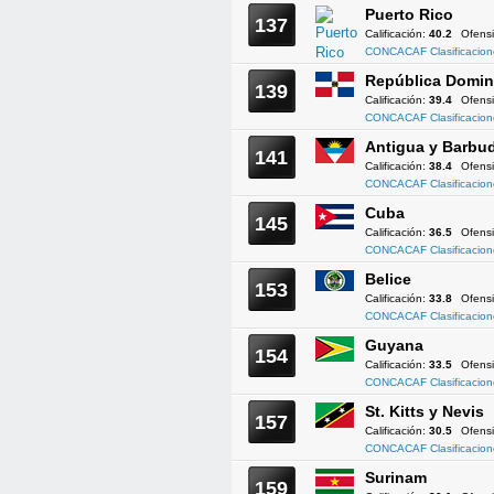
Puerto Rico
137
Calificación:
40.2
Ofens
CONCACAF Clasificacion
República Domin
139
Calificación:
39.4
Ofens
CONCACAF Clasificacion
Antigua y Barbu
141
Calificación:
38.4
Ofens
CONCACAF Clasificacion
Cuba
145
Calificación:
36.5
Ofens
CONCACAF Clasificacion
Belice
153
Calificación:
33.8
Ofens
CONCACAF Clasificacion
Guyana
154
Calificación:
33.5
Ofens
CONCACAF Clasificacion
St. Kitts y Nevis
157
Calificación:
30.5
Ofens
CONCACAF Clasificacion
Surinam
159