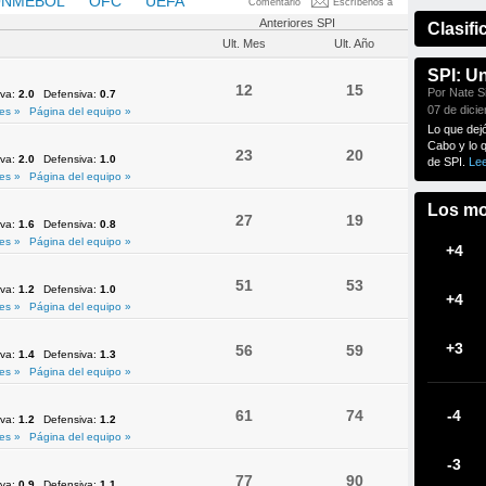
NMEBOL
OFC
UEFA
Comentario
Escríbenos a
Anteriores SPI
Clasifi
Ult. Mes
Ult. Año
SPI: U
12
15
Por Nate Si
iva:
2.0
Defensiva:
0.7
07 de dici
es »
Página del equipo »
Lo que dej
Cabo y lo 
23
20
iva:
2.0
Defensiva:
1.0
de SPI.
Le
es »
Página del equipo »
Los mo
27
19
iva:
1.6
Defensiva:
0.8
es »
Página del equipo »
+4
51
53
iva:
1.2
Defensiva:
1.0
+4
es »
Página del equipo »
+3
56
59
iva:
1.4
Defensiva:
1.3
es »
Página del equipo »
61
74
-4
iva:
1.2
Defensiva:
1.2
es »
Página del equipo »
-3
77
90
iva:
0.9
Defensiva:
1.1