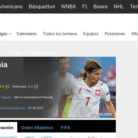
Americano
Básquetbol
WNBA
F1
Boxeo
NHL
Ten
picos
Más Deportes
Watc
igas
Calendario
Todos los torneos
Equipos
Posiciones
Alt
 8, 2015
Elegir Confederación
ia
2.0
Defensiva:
1.1
2
Nigeria
Men's International Friendly
snia-Herzegovina
07:45 EDT
ración
Orden Alfabético
FIFA