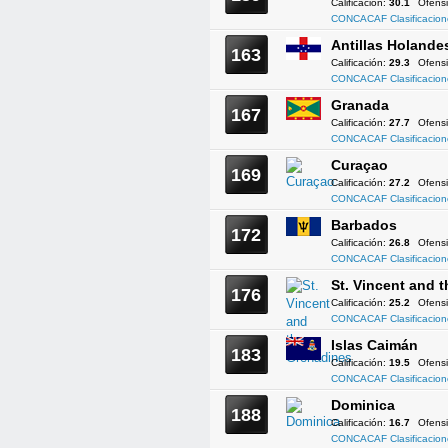
Calificación:
30.1
Ofens
CONCACAF Clasificacion
Antillas Holande
163
Calificación:
29.3
Ofens
CONCACAF Clasificacion
Granada
167
Calificación:
27.7
Ofens
CONCACAF Clasificacion
Curaçao
169
Calificación:
27.2
Ofens
CONCACAF Clasificacion
Barbados
172
Calificación:
26.8
Ofens
CONCACAF Clasificacion
St. Vincent and 
176
Calificación:
25.2
Ofens
CONCACAF Clasificacion
Islas Caimán
183
Calificación:
19.5
Ofens
CONCACAF Clasificacion
Dominica
188
Calificación:
16.7
Ofens
CONCACAF Clasificacion