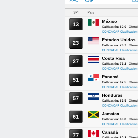
AFC
CAF
CONCACAF
CO
SPI
País
México
13
Calificación:
80.0
Ofens
CONCACAF Clasificacion
Estados Unidos
23
Calificación:
76.7
Ofens
CONCACAF Clasificacion
Costa Rica
27
Calificación:
75.2
Ofens
CONCACAF Clasificacion
Panamá
51
Calificación:
67.5
Ofens
CONCACAF Clasificacion
Honduras
57
Calificación:
65.5
Ofens
CONCACAF Clasificacion
Jamaica
61
Calificación:
63.8
Ofens
CONCACAF Clasificacion
Canadá
77
Calificación:
60.3
Ofens