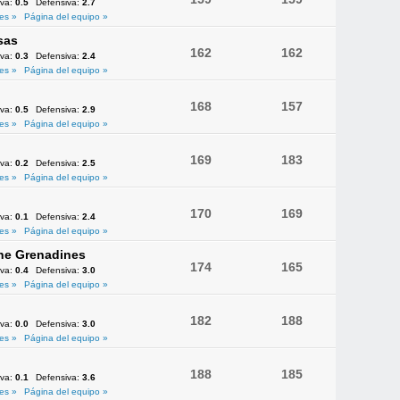
iva:
0.5
Defensiva:
2.7
es »
Página del equipo »
sas
162
162
iva:
0.3
Defensiva:
2.4
es »
Página del equipo »
168
157
iva:
0.5
Defensiva:
2.9
es »
Página del equipo »
169
183
iva:
0.2
Defensiva:
2.5
es »
Página del equipo »
170
169
iva:
0.1
Defensiva:
2.4
es »
Página del equipo »
the Grenadines
174
165
iva:
0.4
Defensiva:
3.0
es »
Página del equipo »
182
188
iva:
0.0
Defensiva:
3.0
es »
Página del equipo »
188
185
iva:
0.1
Defensiva:
3.6
es »
Página del equipo »