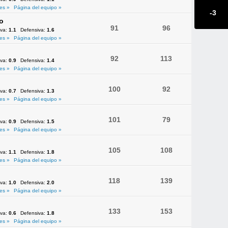
es »
Página del equipo »
-3
o
91
96
iva:
1.1
Defensiva:
1.6
es »
Página del equipo »
92
113
iva:
0.9
Defensiva:
1.4
es »
Página del equipo »
100
92
iva:
0.7
Defensiva:
1.3
es »
Página del equipo »
101
79
iva:
0.9
Defensiva:
1.5
es »
Página del equipo »
105
108
iva:
1.1
Defensiva:
1.8
es »
Página del equipo »
118
139
iva:
1.0
Defensiva:
2.0
es »
Página del equipo »
133
153
iva:
0.6
Defensiva:
1.8
es »
Página del equipo »