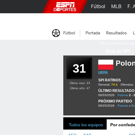
Fútbol
MLB
F. 
Lucha Libre
Olím
Fútbol
Portada
Resultados
L
Última actualización:
oct
Guía de SPI
Polon
31
UEFA
SPI RATINGS
Último mes: 33
General:
74.4
Ofensiva:
Último año: 47
ÚLTIMO RESULTADO
06/03/2026
Polonia
2 - 
PRÓXIMO PARTIDO
09/25/2026
Polonia
v
Bo
Todos los equipos
Por confede