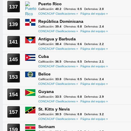
Puerto Rico
137
Calificación:
40.2
Ofensiva:
0.5
Defensiva:
2.0
CONCACAF Clasificaciones »
Página del equipo »
República Dominicana
139
Calificación:
39.4
Ofensiva:
0.8
Defensiva:
2.4
CONCACAF Clasificaciones »
Página del equipo »
Antigua y Barbuda
141
Calificación:
38.4
Ofensiva:
0.6
Defensiva:
2.2
CONCACAF Clasificaciones »
Página del equipo »
Cuba
145
Calificación:
36.5
Ofensiva:
0.5
Defensiva:
2.1
CONCACAF Clasificaciones »
Página del equipo »
Belice
153
Calificación:
33.8
Ofensiva:
0.5
Defensiva:
2.4
CONCACAF Clasificaciones »
Página del equipo »
Guyana
154
Calificación:
33.5
Ofensiva:
0.8
Defensiva:
2.9
CONCACAF Clasificaciones »
Página del equipo »
St. Kitts y Nevis
157
Calificación:
30.5
Ofensiva:
0.8
Defensiva:
3.2
CONCACAF Clasificaciones »
Página del equipo »
Surinam
159