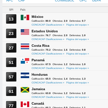
AFC
CAF
CONCACAF
CONMEBOL
OFC
UEFA
SPI
País
México
13
Calificación:
80.0
Ofensiva:
2.0
Defensiva:
0.7
CONCACAF Clasificaciones »
Página del equipo »
Estados Unidos
23
Calificación:
76.7
Ofensiva:
2.0
Defensiva:
1.0
CONCACAF Clasificaciones »
Página del equipo »
Costa Rica
27
Calificación:
75.2
Ofensiva:
1.6
Defensiva:
0.8
CONCACAF Clasificaciones »
Página del equipo »
Panamá
51
Calificación:
67.5
Ofensiva:
1.2
Defensiva:
1.0
CONCACAF Clasificaciones »
Página del equipo »
Honduras
57
Calificación:
65.5
Ofensiva:
1.4
Defensiva:
1.3
CONCACAF Clasificaciones »
Página del equipo »
Jamaica
61
Calificación:
63.8
Ofensiva:
1.2
Defensiva:
1.2
CONCACAF Clasificaciones »
Página del equipo »
Canadá
77
Calificación:
60.3
Ofensiva:
0.9
Defensiva:
1.1