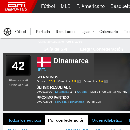
Fútbol
MLB
F. Americano
Básquet
Lucha Libre
Olímpicos
Más Deportes
Fútbol
Portada
Resultados
Ligas
Calendario
Tod
Última actualización:
oct 8, 2015
Guía de SPI
Elegir Confederación
Dinamarca
42
UEFA
SPI RATINGS
Último mes: 42
General:
70.8
Ofensiva:
1.5
Defensiva:
1.0
Último año: 46
ÚLTIMO RESULTADO
06/07/2026
Dinamarca
2 - 1
Ucrania
Men's International Friendly
PRÓXIMO PARTIDO
09/24/2026
Noruega
v
Dinamarca
07:45 EDT
Todos los equipos
Por confederación
Orden Alfabético