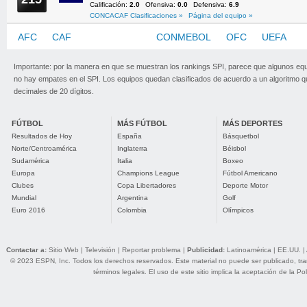
Calificación:
2.0
Ofensiva:
0.0
Defensiva:
6.9
CONCACAF Clasificaciones »
Página del equipo »
AFC
CAF
CONCACAF
CONMEBOL
OFC
UEFA
Importante: por la manera en que se muestran los rankings SPI, parece que algunos eq
no hay empates en el SPI. Los equipos quedan clasificados de acuerdo a un algoritmo 
decimales de 20 dígitos.
FÚTBOL
MÁS FÚTBOL
MÁS DEPORTES
Resultados de Hoy
España
Básquetbol
Norte/Centroamérica
Inglaterra
Béisbol
Sudamérica
Italia
Boxeo
Europa
Champions League
Fútbol Americano
Clubes
Copa Libertadores
Deporte Motor
Mundial
Argentina
Golf
Euro 2016
Colombia
Olímpicos
Contactar a:
Sitio Web
|
Televisión
|
Reportar problema
|
Publicidad:
Latinoamérica
|
EE.UU.
|
© 2023 ESPN, Inc. Todos los derechos reservados. Este material no puede ser publicado, trans
términos legales
. El uso de este sitio implica la aceptación de la
Pol