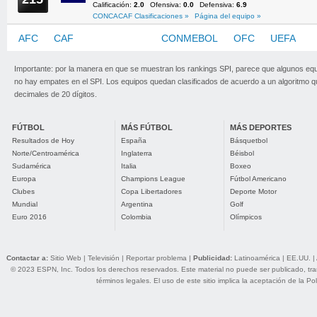
Calificación:
2.0
Ofensiva:
0.0
Defensiva:
6.9
CONCACAF Clasificaciones »
Página del equipo »
AFC
CAF
CONCACAF
CONMEBOL
OFC
UEFA
Importante: por la manera en que se muestran los rankings SPI, parece que algunos eq
no hay empates en el SPI. Los equipos quedan clasificados de acuerdo a un algoritmo 
decimales de 20 dígitos.
FÚTBOL
MÁS FÚTBOL
MÁS DEPORTES
Resultados de Hoy
España
Básquetbol
Norte/Centroamérica
Inglaterra
Béisbol
Sudamérica
Italia
Boxeo
Europa
Champions League
Fútbol Americano
Clubes
Copa Libertadores
Deporte Motor
Mundial
Argentina
Golf
Euro 2016
Colombia
Olímpicos
Contactar a:
Sitio Web
|
Televisión
|
Reportar problema
|
Publicidad:
Latinoamérica
|
EE.UU.
|
© 2023 ESPN, Inc. Todos los derechos reservados. Este material no puede ser publicado, trans
términos legales
. El uso de este sitio implica la aceptación de la
Pol