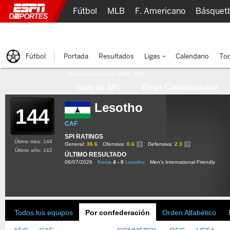
Fútbol
MLB
F. Americano
Básquet
Lucha Libre
Olímpicos
Más Deportes
Fútbol
Portada
Resultados
Ligas
Calendario
Tod
Última actualización:
oct 8, 2015
Guía de SPI
Elegir Confederación
Lesotho
144
CAF
SPI RATINGS
Último mes: 144
General:
36.6
Ofensiva:
0.6
Defensiva:
2.3
Último año: 142
ÚLTIMO RESULTADO
06/07/2026
Kenia
4 - 0
Lesotho
Men's International Friendly
Todos los equipos
Por confederación
Orden Alfabético