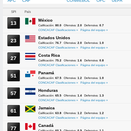
AFC
CAF
CONCACAF
CONMEBOL
OFC
UEFA
SPI
País
México
13
Calificación:
80.0
Ofensiva:
2.0
Defensiva:
0.7
CONCACAF Clasificaciones »
Página del equipo »
Estados Unidos
23
Calificación:
76.7
Ofensiva:
2.0
Defensiva:
1.0
CONCACAF Clasificaciones »
Página del equipo »
Costa Rica
27
Calificación:
75.2
Ofensiva:
1.6
Defensiva:
0.8
CONCACAF Clasificaciones »
Página del equipo »
Panamá
51
Calificación:
67.5
Ofensiva:
1.2
Defensiva:
1.0
CONCACAF Clasificaciones »
Página del equipo »
Honduras
57
Calificación:
65.5
Ofensiva:
1.4
Defensiva:
1.3
CONCACAF Clasificaciones »
Página del equipo »
Jamaica
61
Calificación:
63.8
Ofensiva:
1.2
Defensiva:
1.2
CONCACAF Clasificaciones »
Página del equipo »
Canadá
77
Calificación:
60.3
Ofensiva:
0.9
Defensiva:
1.1