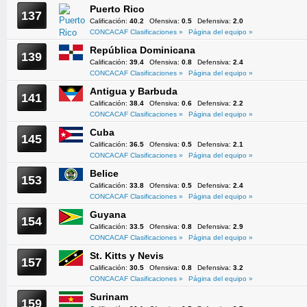
Puerto Rico
137
Calificación:
40.2
Ofensiva:
0.5
Defensiva:
2.0
CONCACAF Clasificaciones »
Página del equipo »
República Dominicana
139
Calificación:
39.4
Ofensiva:
0.8
Defensiva:
2.4
CONCACAF Clasificaciones »
Página del equipo »
Antigua y Barbuda
141
Calificación:
38.4
Ofensiva:
0.6
Defensiva:
2.2
CONCACAF Clasificaciones »
Página del equipo »
Cuba
145
Calificación:
36.5
Ofensiva:
0.5
Defensiva:
2.1
CONCACAF Clasificaciones »
Página del equipo »
Belice
153
Calificación:
33.8
Ofensiva:
0.5
Defensiva:
2.4
CONCACAF Clasificaciones »
Página del equipo »
Guyana
154
Calificación:
33.5
Ofensiva:
0.8
Defensiva:
2.9
CONCACAF Clasificaciones »
Página del equipo »
St. Kitts y Nevis
157
Calificación:
30.5
Ofensiva:
0.8
Defensiva:
3.2
CONCACAF Clasificaciones »
Página del equipo »
Surinam
159