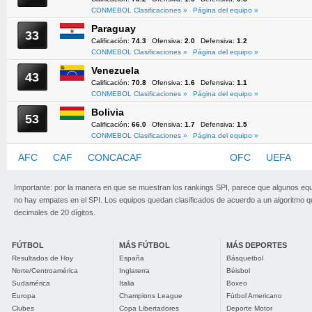
CONMEBOL Clasificaciones »
Página del equipo »
Paraguay
33
Calificación:
74.3
Ofensiva:
2.0
Defensiva:
1.2
CONMEBOL Clasificaciones »
Página del equipo »
Venezuela
43
Calificación:
70.8
Ofensiva:
1.6
Defensiva:
1.1
CONMEBOL Clasificaciones »
Página del equipo »
Bolivia
53
Calificación:
66.0
Ofensiva:
1.7
Defensiva:
1.5
CONMEBOL Clasificaciones »
Página del equipo »
AFC
CAF
CONCACAF
CONMEBOL
OFC
UEFA
Importante: por la manera en que se muestran los rankings SPI, parece que algunos eq
no hay empates en el SPI. Los equipos quedan clasificados de acuerdo a un algoritmo 
decimales de 20 dígitos.
FÚTBOL
MÁS FÚTBOL
MÁS DEPORTES
Resultados de Hoy
España
Básquetbol
Norte/Centroamérica
Inglaterra
Béisbol
Sudamérica
Italia
Boxeo
Europa
Champions League
Fútbol Americano
Clubes
Copa Libertadores
Deporte Motor