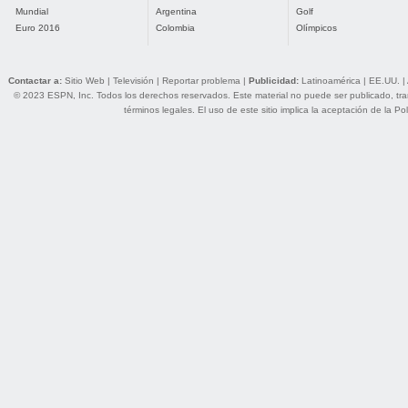
Mundial
Argentina
Golf
Euro 2016
Colombia
Olímpicos
Contactar a:
Sitio Web
|
Televisión
|
Reportar problema
|
Publicidad:
Latinoamérica
|
EE.UU.
|
© 2023 ESPN, Inc. Todos los derechos reservados. Este material no puede ser publicado, trans
términos legales
. El uso de este sitio implica la aceptación de la
Pol