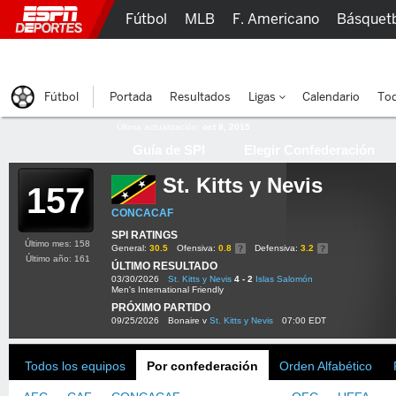
Fútbol
MLB
F. Americano
Básquet
Lucha Libre
Olímpicos
Más Deportes
Fútbol
Portada
Resultados
Ligas
Calendario
Tod
Última actualización:
oct 8, 2015
Guía de SPI
Elegir Confederación
St. Kitts y Nevis
157
CONCACAF
SPI RATINGS
Último mes: 158
General:
30.5
Ofensiva:
0.8
Defensiva:
3.2
Último año: 161
ÚLTIMO RESULTADO
03/30/2026
St. Kitts y Nevis
4 - 2
Islas Salomón
Men's International Friendly
PRÓXIMO PARTIDO
09/25/2026
Bonaire v
St. Kitts y Nevis
07:00 EDT
Todos los equipos
Por confederación
Orden Alfabético