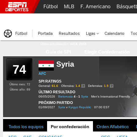
Fútbol
MLB
F. Americano
Básquet
Lucha Libre
Olímpicos
Más Deportes
Fútbol
Portada
Resultados
Ligas
Calendario
Tod
Última actualización:
oct 8, 2015
Guía de SPI
Elegir Confederación
Syria
74
AFC
SPI RATINGS
Último mes: 72
General:
61.6
Ofensiva:
1.4
Defensiva:
1.5
Último año: 89
ÚLTIMO RESULTADO
06/05/2026
Bielorrusia
4 - 1
Syria
Men's International Friendly
PRÓXIMO PARTIDO
01/09/2027
Syria
v
Kyrgyz Republic
07:00 EST
Todos los equipos
Por confederación
Orden Alfabético