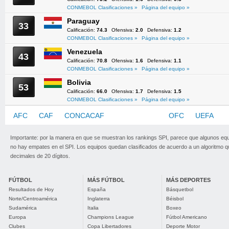
CONMEBOL Clasificaciones »
Página del equipo »
Paraguay
33
Calificación:
74.3
Ofensiva:
2.0
Defensiva:
1.2
CONMEBOL Clasificaciones »
Página del equipo »
Venezuela
43
Calificación:
70.8
Ofensiva:
1.6
Defensiva:
1.1
CONMEBOL Clasificaciones »
Página del equipo »
Bolivia
53
Calificación:
66.0
Ofensiva:
1.7
Defensiva:
1.5
CONMEBOL Clasificaciones »
Página del equipo »
AFC
CAF
CONCACAF
CONMEBOL
OFC
UEFA
Importante: por la manera en que se muestran los rankings SPI, parece que algunos eq
no hay empates en el SPI. Los equipos quedan clasificados de acuerdo a un algoritmo 
decimales de 20 dígitos.
FÚTBOL
MÁS FÚTBOL
MÁS DEPORTES
Resultados de Hoy
España
Básquetbol
Norte/Centroamérica
Inglaterra
Béisbol
Sudamérica
Italia
Boxeo
Europa
Champions League
Fútbol Americano
Clubes
Copa Libertadores
Deporte Motor