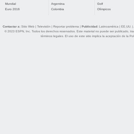
Mundial
Argentina
Golf
Euro 2016
Colombia
Olímpicos
Contactar a:
Sitio Web
|
Televisión
|
Reportar problema
|
Publicidad:
Latinoamérica
|
EE.UU.
|
© 2023 ESPN, Inc. Todos los derechos reservados. Este material no puede ser publicado, trans
términos legales
. El uso de este sitio implica la aceptación de la
Pol