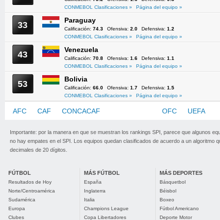
CONMEBOL Clasificaciones »
Página del equipo »
Paraguay
33
Calificación:
74.3
Ofensiva:
2.0
Defensiva:
1.2
CONMEBOL Clasificaciones »
Página del equipo »
Venezuela
43
Calificación:
70.8
Ofensiva:
1.6
Defensiva:
1.1
CONMEBOL Clasificaciones »
Página del equipo »
Bolivia
53
Calificación:
66.0
Ofensiva:
1.7
Defensiva:
1.5
CONMEBOL Clasificaciones »
Página del equipo »
AFC
CAF
CONCACAF
CONMEBOL
OFC
UEFA
Importante: por la manera en que se muestran los rankings SPI, parece que algunos eq
no hay empates en el SPI. Los equipos quedan clasificados de acuerdo a un algoritmo 
decimales de 20 dígitos.
FÚTBOL
MÁS FÚTBOL
MÁS DEPORTES
Resultados de Hoy
España
Básquetbol
Norte/Centroamérica
Inglaterra
Béisbol
Sudamérica
Italia
Boxeo
Europa
Champions League
Fútbol Americano
Clubes
Copa Libertadores
Deporte Motor