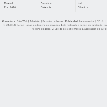
Mundial
Argentina
Golf
Euro 2016
Colombia
Olímpicos
Contactar a:
Sitio Web
|
Televisión
|
Reportar problema
|
Publicidad:
Latinoamérica
|
EE.UU.
|
© 2023 ESPN, Inc. Todos los derechos reservados. Este material no puede ser publicado, trans
términos legales
. El uso de este sitio implica la aceptación de la
Pol