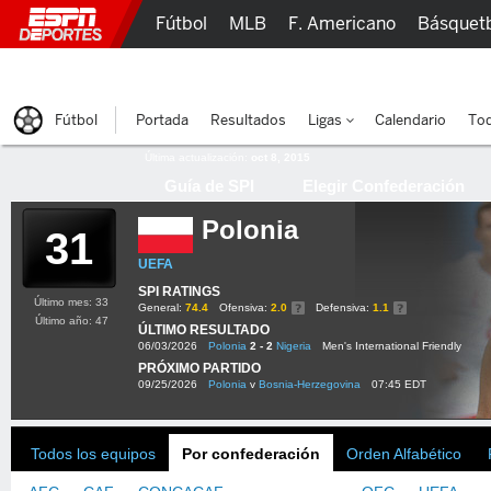
Fútbol
MLB
F. Americano
Básquet
Lucha Libre
Olímpicos
Más Deportes
Fútbol
Portada
Resultados
Ligas
Calendario
Tod
Última actualización:
oct 8, 2015
Guía de SPI
Elegir Confederación
Polonia
31
UEFA
SPI RATINGS
Último mes: 33
General:
74.4
Ofensiva:
2.0
Defensiva:
1.1
Último año: 47
ÚLTIMO RESULTADO
06/03/2026
Polonia
2 - 2
Nigeria
Men's International Friendly
PRÓXIMO PARTIDO
09/25/2026
Polonia
v
Bosnia-Herzegovina
07:45 EDT
Todos los equipos
Por confederación
Orden Alfabético