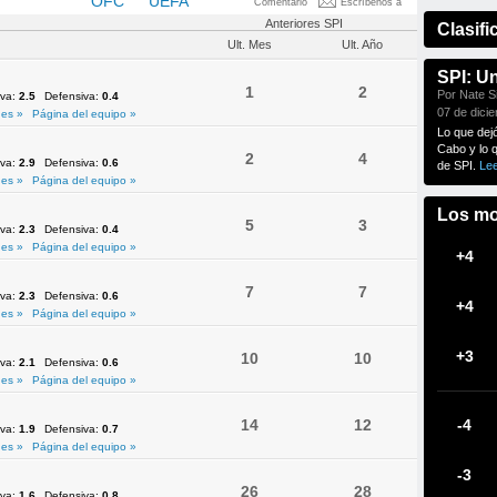
NMEBOL
OFC
UEFA
Comentario
Escríbenos a
Anteriores SPI
Clasifi
Ult. Mes
Ult. Año
SPI: U
1
2
Por Nate Si
iva:
2.5
Defensiva:
0.4
07 de dici
es »
Página del equipo »
Lo que dej
Cabo y lo 
2
4
iva:
2.9
Defensiva:
0.6
de SPI.
Le
es »
Página del equipo »
Los mo
5
3
iva:
2.3
Defensiva:
0.4
es »
Página del equipo »
+4
7
7
iva:
2.3
Defensiva:
0.6
+4
es »
Página del equipo »
+3
10
10
iva:
2.1
Defensiva:
0.6
es »
Página del equipo »
14
12
-4
iva:
1.9
Defensiva:
0.7
es »
Página del equipo »
-3
26
28
iva:
1.6
Defensiva:
0.8