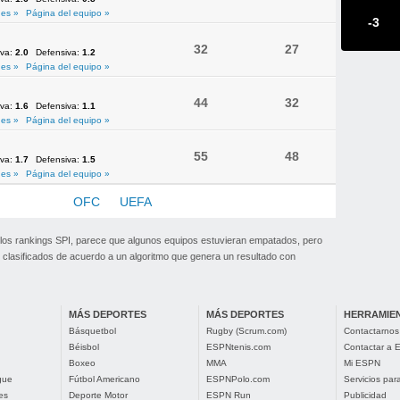
es »
Página del equipo »
-3
32
27
iva:
2.0
Defensiva:
1.2
es »
Página del equipo »
44
32
iva:
1.6
Defensiva:
1.1
es »
Página del equipo »
55
48
iva:
1.7
Defensiva:
1.5
es »
Página del equipo »
NMEBOL
OFC
UEFA
 los rankings SPI, parece que algunos equipos estuvieran empatados, pero
clasificados de acuerdo a un algoritmo que genera un resultado con
MÁS DEPORTES
MÁS DEPORTES
HERRAMIE
Básquetbol
Rugby (Scrum.com)
Contactarnos
Béisbol
ESPNtenis.com
Contactar a
Boxeo
MMA
Mi ESPN
gue
Fútbol Americano
ESPNPolo.com
Servicios pa
es
Deporte Motor
ESPN Run
Publicidad