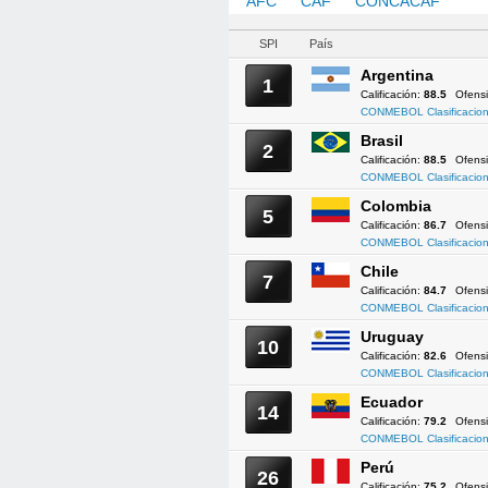
AFC
CAF
CONCACAF
CO
SPI
País
Argentina
1
Calificación:
88.5
Ofens
CONMEBOL Clasificacion
Brasil
2
Calificación:
88.5
Ofens
CONMEBOL Clasificacion
Colombia
5
Calificación:
86.7
Ofens
CONMEBOL Clasificacion
Chile
7
Calificación:
84.7
Ofens
CONMEBOL Clasificacion
Uruguay
10
Calificación:
82.6
Ofens
CONMEBOL Clasificacion
Ecuador
14
Calificación:
79.2
Ofens
CONMEBOL Clasificacion
Perú
26
Calificación:
75.2
Ofens