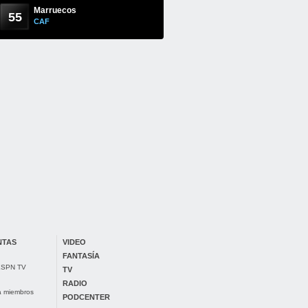
Marruecos
55
CAF
NTAS
VIDEO
FANTASÍA
 ESPN TV
TV
RADIO
ra miembros
PODCENTER