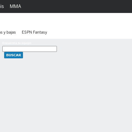
is
MMA
h
Juegos
Ediciones
as y bajas
ESPN Fantasy
Encuentra tu equipo