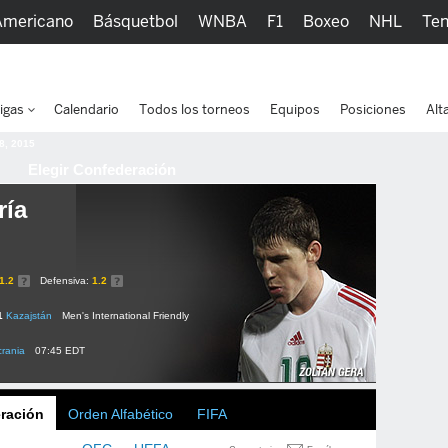
Americano
Básquetbol
WNBA
F1
Boxeo
NHL
Ten
picos
Más Deportes
Watc
igas
Calendario
Todos los torneos
Equipos
Posiciones
Alt
 8, 2015
Elegir Confederación
ría
1.2
Defensiva:
1.2
1
Kazajstán
Men's International Friendly
rania
07:45 EDT
ración
Orden Alfabético
FIFA