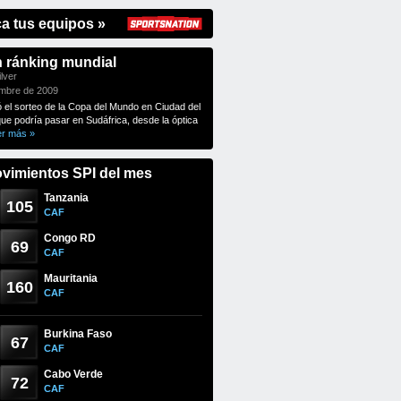
ca tus equipos »
n ránking mundial
lver
embre de 2009
ó el sorteo de la Copa del Mundo en Ciudad del
que podría pasar en Sudáfrica, desde la óptica
er más »
vimientos SPI del mes
Tanzania
105
CAF
Congo RD
69
CAF
Mauritania
160
CAF
Burkina Faso
67
CAF
Cabo Verde
72
CAF