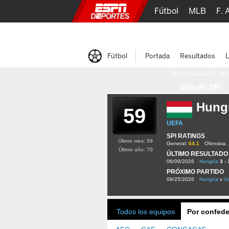
Fútbol
MLB
F. 
Lucha Libre
Olím
Fútbol
Portada
Resultados
L
Última actualización:
oct
Guía de SPI
Hung
59
UEFA
SPI RATINGS
Último mes: 59
General:
64.1
Ofensiva:
Último año: 70
ÚLTIMO RESULTADO
06/09/2026
Hungría
3 - 
PRÓXIMO PARTIDO
09/25/2026
Hungría
v
Uc
Todos los equipos
Por confede