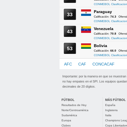
CONMEBOL Clasificacion
Paraguay
33
Calificación:
74.3
Ofens
CONMEBOL Clasificacion
Venezuela
43
Calificación:
70.8
Ofens
CONMEBOL Clasificacion
Bolivia
53
Calificación:
66.0
Ofens
CONMEBOL Clasificacion
AFC
CAF
CONCACAF
CO
Importante: por la manera en que se muestran
no hay empates en el SPI. Los equipos quedan 
decimales de 20 dígitos.
FÚTBOL
MÁS FÚTBOL
Resultados de Hoy
España
Norte/Centroamérica
Inglaterra
Sudamérica
Italia
Europa
Champions Lea
Clubes
Copa Libertador