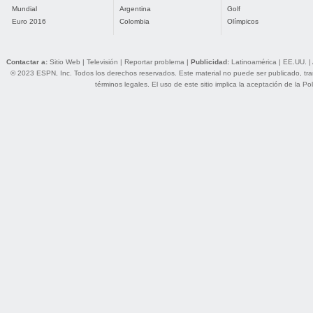
Mundial
Argentina
Golf
Euro 2016
Colombia
Olímpicos
Contactar a:
Sitio Web
|
Televisión
|
Reportar problema
|
Publicidad:
Latinoamérica
|
EE.UU.
|
© 2023 ESPN, Inc. Todos los derechos reservados. Este material no puede ser publicado, trans
términos legales
. El uso de este sitio implica la aceptación de la
Pol