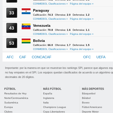
CONMEBOL Clasificaciones »
Página del equipo »
Paraguay
33
Calificación:
74.3
Ofensiva:
2.0
Defensiva:
1.2
CONMEBOL Clasificaciones »
Página del equipo »
Venezuela
43
Calificación:
70.8
Ofensiva:
1.6
Defensiva:
1.1
CONMEBOL Clasificaciones »
Página del equipo »
Bolivia
53
Calificación:
66.0
Ofensiva:
1.7
Defensiva:
1.5
CONMEBOL Clasificaciones »
Página del equipo »
AFC
CAF
CONCACAF
CONMEBOL
OFC
UEFA
Importante: por la manera en que se muestran los rankings SPI, parece que algunos eq
no hay empates en el SPI. Los equipos quedan clasificados de acuerdo a un algoritmo 
decimales de 20 dígitos.
FÚTBOL
MÁS FÚTBOL
MÁS DEPORTES
Resultados de Hoy
España
Básquetbol
Norte/Centroamérica
Inglaterra
Béisbol
Sudamérica
Italia
Boxeo
Europa
Champions League
Fútbol Americano
Clubes
Copa Libertadores
Deporte Motor