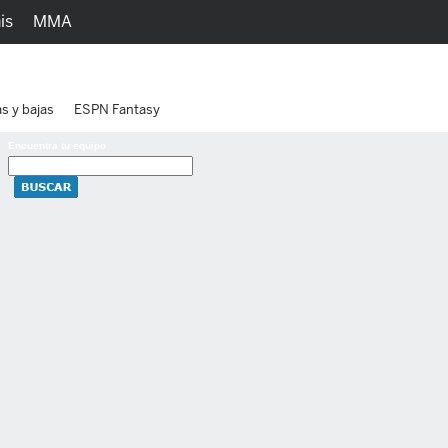
is
MMA
h
Juegos
Ediciones
as y bajas
ESPN Fantasy
Encuentra tu equipo