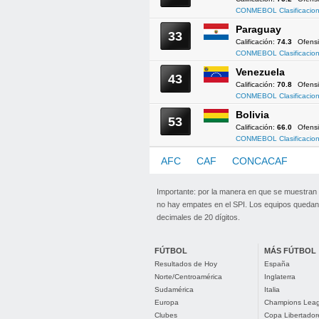
CONMEBOL Clasificacion
Paraguay
33
Calificación:
74.3
Ofens
CONMEBOL Clasificacion
Venezuela
43
Calificación:
70.8
Ofens
CONMEBOL Clasificacion
Bolivia
53
Calificación:
66.0
Ofens
CONMEBOL Clasificacion
AFC
CAF
CONCACAF
CO
Importante: por la manera en que se muestran
no hay empates en el SPI. Los equipos quedan 
decimales de 20 dígitos.
FÚTBOL
MÁS FÚTBOL
Resultados de Hoy
España
Norte/Centroamérica
Inglaterra
Sudamérica
Italia
Europa
Champions Lea
Clubes
Copa Libertador