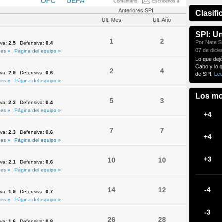
NMEBOL
OFC
UEFA
Comentario
Escríbenos a
Anteriores SPI
Clasifi
Ult. Mes
Ult. Año
SPI: U
1
2
Por Nate Si
iva:
2.5
Defensiva:
0.4
07 de dici
es »
Página del equipo »
Lo que dej
Cabo y lo 
2
4
iva:
2.9
Defensiva:
0.6
de SPI.
Le
es »
Página del equipo »
Los mo
5
3
iva:
2.3
Defensiva:
0.4
es »
Página del equipo »
+4
7
7
iva:
2.3
Defensiva:
0.6
+4
es »
Página del equipo »
+3
10
10
iva:
2.1
Defensiva:
0.6
es »
Página del equipo »
14
12
-4
iva:
1.9
Defensiva:
0.7
es »
Página del equipo »
-3
26
28
iva:
1.6
Defensiva:
0.8