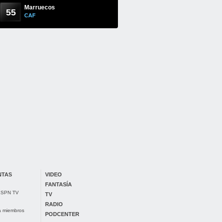
Marruecos
55
CAF
NTAS
VIDEO
FANTASÍA
 ESPN TV
TV
RADIO
ra miembros
PODCENTER