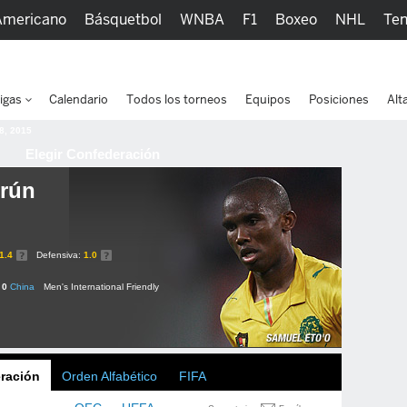
Americano
Básquetbol
WNBA
F1
Boxeo
NHL
Ten
picos
Más Deportes
Watc
igas
Calendario
Todos los torneos
Equipos
Posiciones
Alt
 8, 2015
Elegir Confederación
rún
1.4
Defensiva:
1.0
 0
China
Men's International Friendly
ración
Orden Alfabético
FIFA