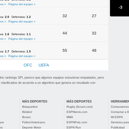
es »
Página del equipo »
-3
32
27
iva:
2.0
Defensiva:
1.2
es »
Página del equipo »
44
32
iva:
1.6
Defensiva:
1.1
es »
Página del equipo »
55
48
iva:
1.7
Defensiva:
1.5
es »
Página del equipo »
NMEBOL
OFC
UEFA
 los rankings SPI, parece que algunos equipos estuvieran empatados, pero
clasificados de acuerdo a un algoritmo que genera un resultado con
MÁS DEPORTES
MÁS DEPORTES
HERRAMIE
Básquetbol
Rugby (Scrum.com)
Contactarnos
Béisbol
ESPNtenis.com
Contactar a
Boxeo
MMA
Mi ESPN
gue
Fútbol Americano
ESPNPolo.com
Servicios pa
es
Deporte Motor
ESPN Run
Publicidad