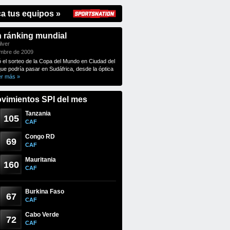
ca tus equipos »
n ránking mundial
lver
embre de 2009
ó el sorteo de la Copa del Mundo en Ciudad del
que podría pasar en Sudáfrica, desde la óptica
er más »
vimientos SPI del mes
Tanzania
105
CAF
Congo RD
69
CAF
Mauritania
160
CAF
Burkina Faso
67
CAF
Cabo Verde
72
CAF