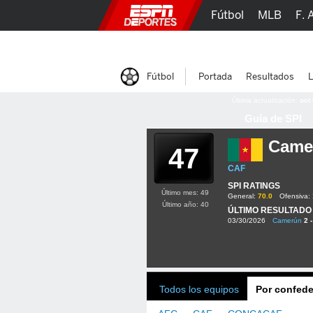
Fútbol
MLB
F. 
Lucha Libre
Olím
Fútbol
Portada
Resultados
L
Última actualización:
oct
Guía de SPI
Came
47
CAF
SPI RATINGS
Último mes: 49
General:
70.0
Ofensiva:
Último año: 40
ÚLTIMO RESULTADO
03/30/2026
Camerún
2 -
Todos los equipos
Por confede