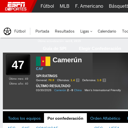
Fútbol
MLB
F. Americano
Básquet
Lucha Libre
Olímpicos
Más Deportes
Fútbol
Portada
Resultados
Ligas
Calendario
Tod
Última actualización:
oct 8, 2015
Guía de SPI
Elegir Confederación
Camerún
47
CAF
SPI RATINGS
Último mes: 49
General:
70.0
Ofensiva:
1.4
Defensiva:
1.0
Último año: 40
ÚLTIMO RESULTADO
03/30/2026
Camerún
2 - 0
China
Men's International Friendly
Todos los equipos
Por confederación
Orden Alfabético