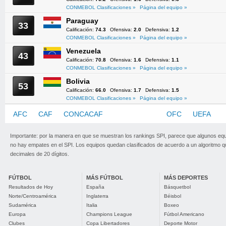
CONMEBOL Clasificaciones »
Página del equipo »
Paraguay
33
Calificación:
74.3
Ofensiva:
2.0
Defensiva:
1.2
CONMEBOL Clasificaciones »
Página del equipo »
Venezuela
43
Calificación:
70.8
Ofensiva:
1.6
Defensiva:
1.1
CONMEBOL Clasificaciones »
Página del equipo »
Bolivia
53
Calificación:
66.0
Ofensiva:
1.7
Defensiva:
1.5
CONMEBOL Clasificaciones »
Página del equipo »
AFC
CAF
CONCACAF
CONMEBOL
OFC
UEFA
Importante: por la manera en que se muestran los rankings SPI, parece que algunos eq
no hay empates en el SPI. Los equipos quedan clasificados de acuerdo a un algoritmo 
decimales de 20 dígitos.
FÚTBOL
MÁS FÚTBOL
MÁS DEPORTES
Resultados de Hoy
España
Básquetbol
Norte/Centroamérica
Inglaterra
Béisbol
Sudamérica
Italia
Boxeo
Europa
Champions League
Fútbol Americano
Clubes
Copa Libertadores
Deporte Motor