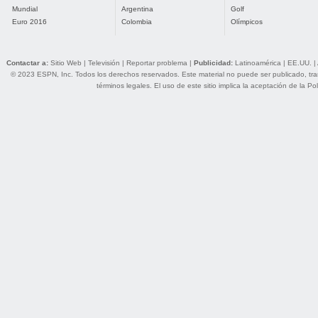
Mundial
Argentina
Golf
Euro 2016
Colombia
Olímpicos
Contactar a:
Sitio Web
|
Televisión
|
Reportar problema
|
Publicidad:
Latinoamérica
|
EE.UU.
|
© 2023 ESPN, Inc. Todos los derechos reservados. Este material no puede ser publicado, trans
términos legales
. El uso de este sitio implica la aceptación de la
Pol