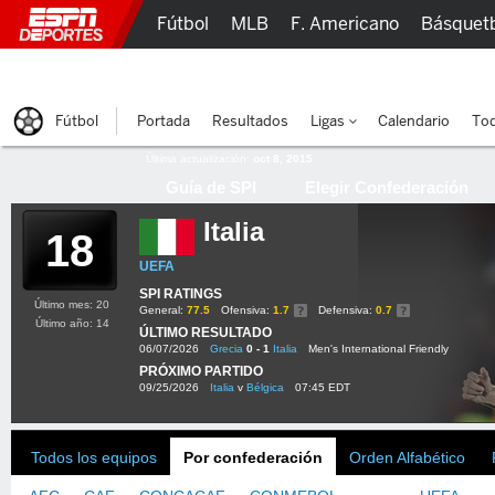
Fútbol
MLB
F. Americano
Básquet
Lucha Libre
Olímpicos
Más Deportes
Fútbol
Portada
Resultados
Ligas
Calendario
Tod
Última actualización:
oct 8, 2015
Guía de SPI
Elegir Confederación
Italia
18
UEFA
SPI RATINGS
Último mes: 20
General:
77.5
Ofensiva:
1.7
Defensiva:
0.7
Último año: 14
ÚLTIMO RESULTADO
06/07/2026
Grecia
0 - 1
Italia
Men's International Friendly
PRÓXIMO PARTIDO
09/25/2026
Italia
v
Bélgica
07:45 EDT
Todos los equipos
Por confederación
Orden Alfabético