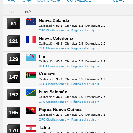
AFC
CAF
CONCACAF
CONMEBOL
OFC
UEFA
SPI
País
Nueva Zelanda
81
Calificación:
59.2
Ofensiva:
1.1
Defensiva:
1.3
OFC Clasificaciones »
Página del equipo »
Nueva Caledonia
121
Calificación:
46.9
Ofensiva:
0.9
Defensiva:
2.0
OFC Clasificaciones »
Página del equipo »
Fiji
129
Calificación:
45.2
Ofensiva:
0.9
Defensiva:
2.1
OFC Clasificaciones »
Página del equipo »
Vanuatu
147
Calificación:
35.9
Ofensiva:
0.5
Defensiva:
2.3
OFC Clasificaciones »
Página del equipo »
Islas Salomón
152
Calificación:
34.0
Ofensiva:
0.6
Defensiva:
2.5
OFC Clasificaciones »
Página del equipo »
Papúa-Nueva Guinea
165
Calificación:
28.0
Ofensiva:
0.6
Defensiva:
3.1
OFC Clasificaciones »
Página del equipo »
Tahití
170
Calificación:
27.2
Ofensiva:
0.5
Defensiva:
3.1