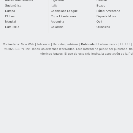
Norte/Centroamérica
Inglaterra
Béisbol
Sudamérica
Italia
Boxeo
Europa
Champions League
Fútbol Americano
Clubes
Copa Libertadores
Deporte Motor
Mundial
Argentina
Golf
Euro 2016
Colombia
Olímpicos
Contactar a:
Sitio Web
|
Televisión
|
Reportar problema
|
Publicidad:
Latinoamérica
|
EE.UU.
|
© 2023 ESPN, Inc. Todos los derechos reservados. Este material no puede ser publicado, trans
términos legales
. El uso de este sitio implica la aceptación de la
Pol