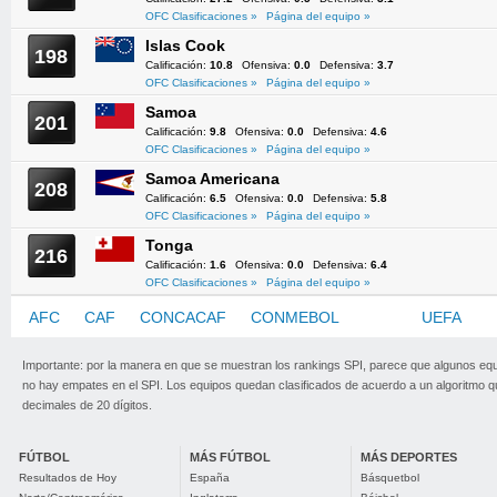
OFC Clasificaciones »
Página del equipo »
Islas Cook
198
Calificación:
10.8
Ofensiva:
0.0
Defensiva:
3.7
OFC Clasificaciones »
Página del equipo »
Samoa
201
Calificación:
9.8
Ofensiva:
0.0
Defensiva:
4.6
OFC Clasificaciones »
Página del equipo »
Samoa Americana
208
Calificación:
6.5
Ofensiva:
0.0
Defensiva:
5.8
OFC Clasificaciones »
Página del equipo »
Tonga
216
Calificación:
1.6
Ofensiva:
0.0
Defensiva:
6.4
OFC Clasificaciones »
Página del equipo »
AFC
CAF
CONCACAF
CONMEBOL
OFC
UEFA
Importante: por la manera en que se muestran los rankings SPI, parece que algunos eq
no hay empates en el SPI. Los equipos quedan clasificados de acuerdo a un algoritmo 
decimales de 20 dígitos.
FÚTBOL
MÁS FÚTBOL
MÁS DEPORTES
Resultados de Hoy
España
Básquetbol