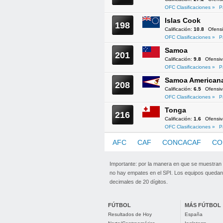
OFC Clasificaciones »
P
Islas Cook
198
Calificación:
10.8
Ofens
OFC Clasificaciones »
P
Samoa
201
Calificación:
9.8
Ofensi
OFC Clasificaciones »
P
Samoa American
208
Calificación:
6.5
Ofensi
OFC Clasificaciones »
P
Tonga
216
Calificación:
1.6
Ofensi
OFC Clasificaciones »
P
AFC
CAF
CONCACAF
CO
Importante: por la manera en que se muestran
no hay empates en el SPI. Los equipos quedan 
decimales de 20 dígitos.
FÚTBOL
MÁS FÚTBOL
Resultados de Hoy
España