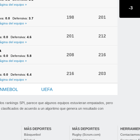
ágina del equipo »
-3
198
201
iva:
0.0
Defensiva:
3.7
ágina del equipo »
201
212
va:
0.0
Defensiva:
4.6
ágina del equipo »
a
208
216
va:
0.0
Defensiva:
5.8
ágina del equipo »
216
203
va:
0.0
Defensiva:
6.4
ágina del equipo »
NMEBOL
OFC
UEFA
 los rankings SPI, parece que algunos equipos estuvieran empatados, pero
clasificados de acuerdo a un algoritmo que genera un resultado con
MÁS DEPORTES
MÁS DEPORTES
HERRAMIE
Básquetbol
Rugby (Scrum.com)
Contactarnos