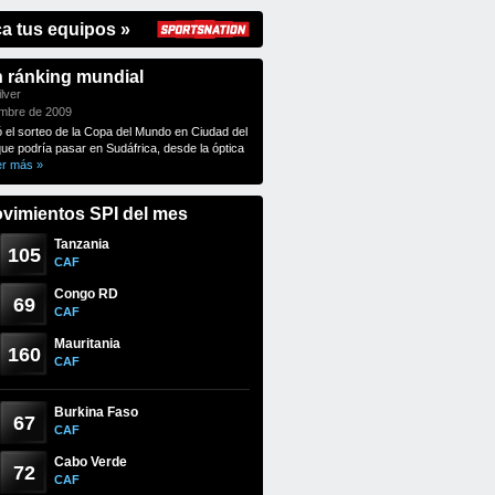
ca tus equipos »
n ránking mundial
lver
embre de 2009
ó el sorteo de la Copa del Mundo en Ciudad del
que podría pasar en Sudáfrica, desde la óptica
er más »
vimientos SPI del mes
Tanzania
105
CAF
Congo RD
69
CAF
Mauritania
160
CAF
Burkina Faso
67
CAF
Cabo Verde
72
CAF