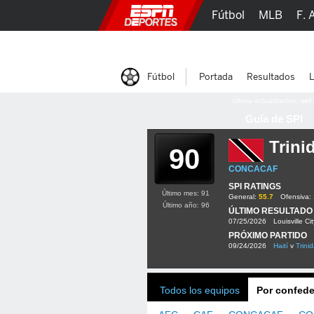
Fútbol
MLB
F. 
Lucha Libre
Olím
Fútbol
Portada
Resultados
L
Última actualización:
oct
Guía de SPI
Trini
90
CONCACAF
SPI RATINGS
Último mes: 91
General:
55.7
Ofensiva:
Último año: 96
ÚLTIMO RESULTADO
07/25/2026
Louisville Ci
PRÓXIMO PARTIDO
09/24/2026
Haití
v
Trini
Todos los equipos
Por confede