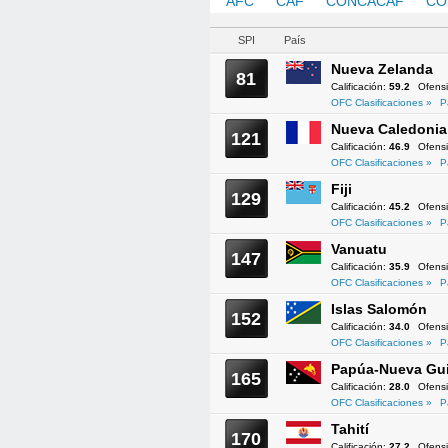
AFC
CAF
CONCACAF
CO
SPI
País
Nueva Zelanda
81
Calificación:
59.2
Ofens
OFC Clasificaciones »
P
Nueva Caledonia
121
Calificación:
46.9
Ofens
OFC Clasificaciones »
P
Fiji
129
Calificación:
45.2
Ofens
OFC Clasificaciones »
P
Vanuatu
147
Calificación:
35.9
Ofens
OFC Clasificaciones »
P
Islas Salomón
152
Calificación:
34.0
Ofens
OFC Clasificaciones »
P
Papúa-Nueva Gu
165
Calificación:
28.0
Ofens
OFC Clasificaciones »
P
Tahití
170
Calificación:
27.2
Ofens