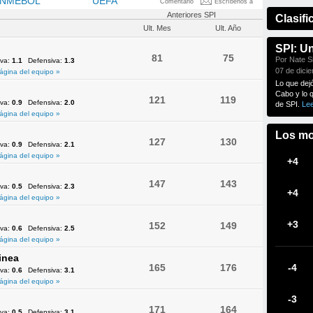
NMEBOL
OFC
UEFA
Comentario
Escríbenos a
Anteriores SPI
Clasifi
Ult. Mes
Ult. Año
SPI: U
81
75
Por Nate Si
iva:
1.1
Defensiva:
1.3
07 de dici
ágina del equipo »
Lo que dej
Cabo y lo 
121
119
iva:
0.9
Defensiva:
2.0
de SPI.
Le
ágina del equipo »
Los mo
127
130
iva:
0.9
Defensiva:
2.1
ágina del equipo »
+4
147
143
iva:
0.5
Defensiva:
2.3
+4
ágina del equipo »
+3
152
149
iva:
0.6
Defensiva:
2.5
ágina del equipo »
inea
165
176
-4
iva:
0.6
Defensiva:
3.1
ágina del equipo »
-3
171
164
iva:
0.5
Defensiva:
3.1