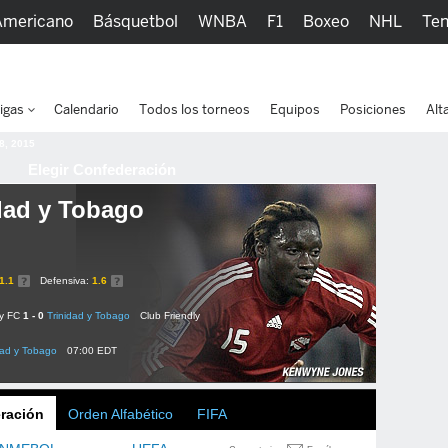
Americano
Básquetbol
WNBA
F1
Boxeo
NHL
Ten
picos
Más Deportes
Watc
igas
Calendario
Todos los torneos
Equipos
Posiciones
Alt
 8, 2015
Elegir Confederación
dad y Tobago
1.1
Defensiva:
1.6
ty FC
1 - 0
Trinidad y Tobago
Club Friendly
dad y Tobago
07:00 EDT
ración
Orden Alfabético
FIFA