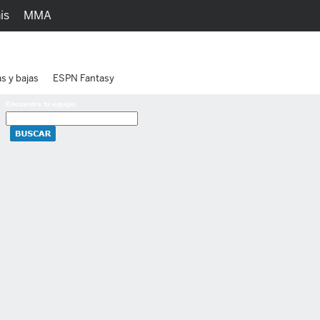
is
MMA
h
Juegos
Ediciones
as y bajas
ESPN Fantasy
Encuentra tu equipo