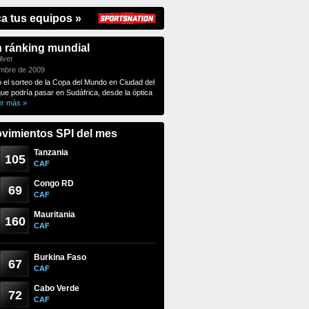
ca tus equipos »
n ránking mundial
lver
embre de 2009
ó el sorteo de la Copa del Mundo en Ciudad del
que podría pasar en Sudáfrica, desde la óptica
er más »
vimientos SPI del mes
Tanzania
105
CAF
Congo RD
69
CAF
Mauritania
160
CAF
Burkina Faso
67
CAF
Cabo Verde
72
CAF