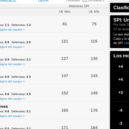
NMEBOL
OFC
UEFA
Comentario
Escríbenos a
Anteriores SPI
Clasifi
Ult. Mes
Ult. Año
SPI: U
81
75
Por Nate Si
iva:
1.1
Defensiva:
1.3
07 de dici
ágina del equipo »
Lo que dej
Cabo y lo 
121
119
iva:
0.9
Defensiva:
2.0
de SPI.
Le
ágina del equipo »
Los mo
127
130
iva:
0.9
Defensiva:
2.1
ágina del equipo »
+4
147
143
iva:
0.5
Defensiva:
2.3
+4
ágina del equipo »
+3
152
149
iva:
0.6
Defensiva:
2.5
ágina del equipo »
inea
165
176
-4
iva:
0.6
Defensiva:
3.1
ágina del equipo »
-3
171
164
iva:
0.5
Defensiva:
3.1