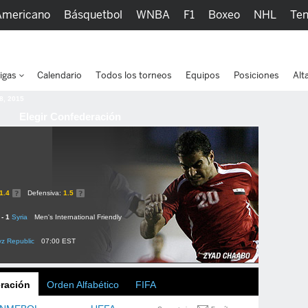
Americano
Básquetbol
WNBA
F1
Boxeo
NHL
Ten
picos
Más Deportes
Watc
igas
Calendario
Todos los torneos
Equipos
Posiciones
Alt
 8, 2015
Elegir Confederación
1.4
Defensiva:
1.5
 - 1
Syria
Men's International Friendly
yz Republic
07:00 EST
ración
Orden Alfabético
FIFA