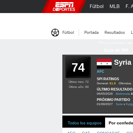
Fútbol
MLB
F. 
Lucha Libre
Olím
Fútbol
Portada
Resultados
L
Última actualización:
oct
Guía de SPI
Syria
74
AFC
SPI RATINGS
Último mes: 72
General:
61.6
Ofensiva:
Último año: 89
ÚLTIMO RESULTADO
06/05/2026
Bielorrusia
4
PRÓXIMO PARTIDO
01/09/2027
Syria
v
Kyrg
Todos los equipos
Por confede