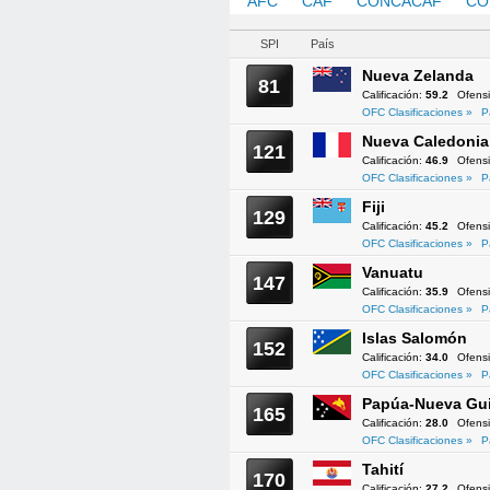
AFC
CAF
CONCACAF
CO
SPI
País
Nueva Zelanda
81
Calificación:
59.2
Ofens
OFC Clasificaciones »
P
Nueva Caledonia
121
Calificación:
46.9
Ofens
OFC Clasificaciones »
P
Fiji
129
Calificación:
45.2
Ofens
OFC Clasificaciones »
P
Vanuatu
147
Calificación:
35.9
Ofens
OFC Clasificaciones »
P
Islas Salomón
152
Calificación:
34.0
Ofens
OFC Clasificaciones »
P
Papúa-Nueva Gu
165
Calificación:
28.0
Ofens
OFC Clasificaciones »
P
Tahití
170
Calificación:
27.2
Ofens