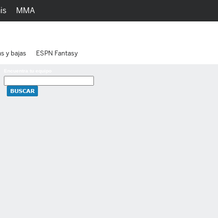
is
MMA
h
Juegos
Ediciones
as y bajas
ESPN Fantasy
Encuentra tu equipo