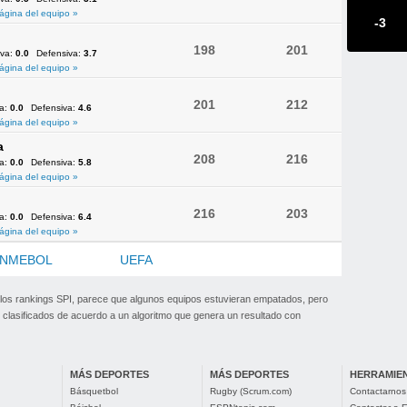
ágina del equipo »
-3
198
201
iva:
0.0
Defensiva:
3.7
ágina del equipo »
201
212
va:
0.0
Defensiva:
4.6
ágina del equipo »
a
208
216
va:
0.0
Defensiva:
5.8
ágina del equipo »
216
203
va:
0.0
Defensiva:
6.4
ágina del equipo »
NMEBOL
OFC
UEFA
 los rankings SPI, parece que algunos equipos estuvieran empatados, pero
clasificados de acuerdo a un algoritmo que genera un resultado con
MÁS DEPORTES
MÁS DEPORTES
HERRAMIE
Básquetbol
Rugby (Scrum.com)
Contactarnos