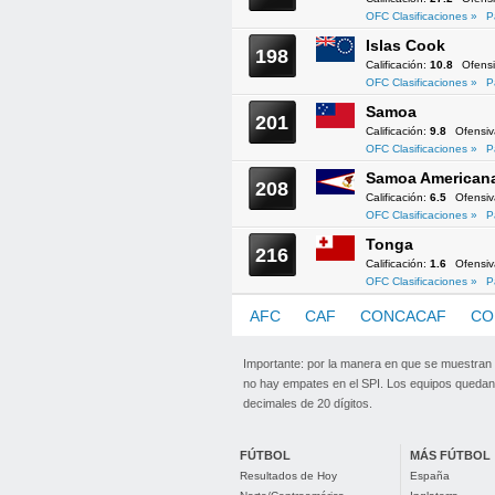
OFC Clasificaciones »
P
Islas Cook
198
Calificación:
10.8
Ofens
OFC Clasificaciones »
P
Samoa
201
Calificación:
9.8
Ofensi
OFC Clasificaciones »
P
Samoa American
208
Calificación:
6.5
Ofensi
OFC Clasificaciones »
P
Tonga
216
Calificación:
1.6
Ofensi
OFC Clasificaciones »
P
AFC
CAF
CONCACAF
CO
Importante: por la manera en que se muestran
no hay empates en el SPI. Los equipos quedan 
decimales de 20 dígitos.
FÚTBOL
MÁS FÚTBOL
Resultados de Hoy
España