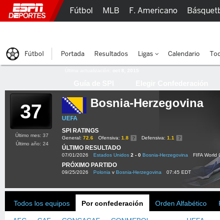
Fútbol
MLB
F. Americano
Básquet
Lucha Libre
Olímpicos
Más Deportes
Fútbol
Portada
Resultados
Ligas
Calendario
Tod
Última actualización:
oct 8, 2015
Guía de SPI
Elegir Confederación
Bosnia-Herzegovina
37
UEFA
SPI RATINGS
Último mes: 37
General:
72.6
Ofensiva:
1.8
Defensiva:
1.1
Último año: 24
ÚLTIMO RESULTADO
07/01/2026
Estados Unidos
2 - 0
Bosnia-Herzegovina
FIFA World
PRÓXIMO PARTIDO
09/25/2026
Polonia
v
Bosnia-Herzegovina
07:45 EDT
Todos los equipos
Por confederación
Orden Alfabético