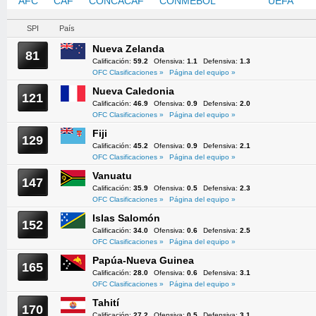
AFC
CAF
CONCACAF
CONMEBOL
OFC
UEFA
SPI
País
Nueva Zelanda
81
Calificación:
59.2
Ofensiva:
1.1
Defensiva:
1.3
OFC Clasificaciones »
Página del equipo »
Nueva Caledonia
121
Calificación:
46.9
Ofensiva:
0.9
Defensiva:
2.0
OFC Clasificaciones »
Página del equipo »
Fiji
129
Calificación:
45.2
Ofensiva:
0.9
Defensiva:
2.1
OFC Clasificaciones »
Página del equipo »
Vanuatu
147
Calificación:
35.9
Ofensiva:
0.5
Defensiva:
2.3
OFC Clasificaciones »
Página del equipo »
Islas Salomón
152
Calificación:
34.0
Ofensiva:
0.6
Defensiva:
2.5
OFC Clasificaciones »
Página del equipo »
Papúa-Nueva Guinea
165
Calificación:
28.0
Ofensiva:
0.6
Defensiva:
3.1
OFC Clasificaciones »
Página del equipo »
Tahití
170
Calificación:
27.2
Ofensiva:
0.5
Defensiva:
3.1