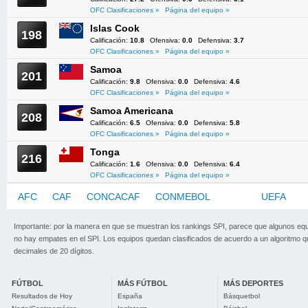
OFC Clasificaciones »
Página del equipo »
Islas Cook
198
Calificación:
10.8
Ofensiva:
0.0
Defensiva:
3.7
OFC Clasificaciones »
Página del equipo »
Samoa
201
Calificación:
9.8
Ofensiva:
0.0
Defensiva:
4.6
OFC Clasificaciones »
Página del equipo »
Samoa Americana
208
Calificación:
6.5
Ofensiva:
0.0
Defensiva:
5.8
OFC Clasificaciones »
Página del equipo »
Tonga
216
Calificación:
1.6
Ofensiva:
0.0
Defensiva:
6.4
OFC Clasificaciones »
Página del equipo »
AFC
CAF
CONCACAF
CONMEBOL
OFC
UEFA
Importante: por la manera en que se muestran los rankings SPI, parece que algunos eq
no hay empates en el SPI. Los equipos quedan clasificados de acuerdo a un algoritmo 
decimales de 20 dígitos.
FÚTBOL
MÁS FÚTBOL
MÁS DEPORTES
Resultados de Hoy
España
Básquetbol