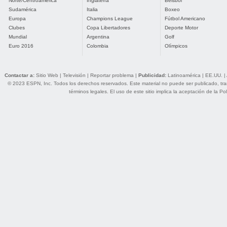
Norte/Centroamérica
Inglaterra
Béisbol
Sudamérica
Italia
Boxeo
Europa
Champions League
Fútbol Americano
Clubes
Copa Libertadores
Deporte Motor
Mundial
Argentina
Golf
Euro 2016
Colombia
Olímpicos
Contactar a:
Sitio Web
|
Televisión
|
Reportar problema
|
Publicidad:
Latinoamérica
|
EE.UU.
|
© 2023 ESPN, Inc. Todos los derechos reservados. Este material no puede ser publicado, trans
términos legales
. El uso de este sitio implica la aceptación de la
Pol