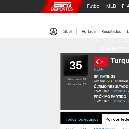
Fútbol
MLB
F. 
Lucha Libre
Olím
Fútbol
Portada
Resultados
L
Última actualización:
oct
Guía de SPI
Turqu
35
UEFA
SPI RATINGS
Último mes: 34
General:
73.1
Ofensiva:
Último año: 43
ÚLTIMO RESULTADO
06/25/2026
Turquía
3 - 
PRÓXIMO PARTIDO
09/25/2026
Turquía
v
Fr
Todos los equipos
Por confede