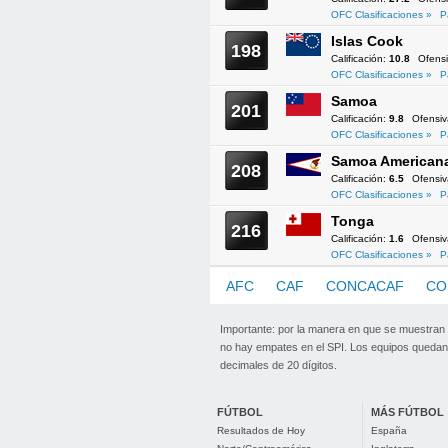
OFC Clasificaciones »
P
Islas Cook
198
Calificación:
10.8
Ofens
OFC Clasificaciones »
P
Samoa
201
Calificación:
9.8
Ofensi
OFC Clasificaciones »
P
Samoa American
208
Calificación:
6.5
Ofensi
OFC Clasificaciones »
P
Tonga
216
Calificación:
1.6
Ofensi
OFC Clasificaciones »
P
AFC
CAF
CONCACAF
CO
Importante: por la manera en que se muestran
no hay empates en el SPI. Los equipos quedan 
decimales de 20 dígitos.
FÚTBOL
MÁS FÚTBOL
Resultados de Hoy
España