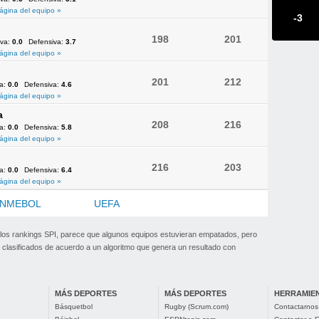
ágina del equipo »
-3
198
201
iva:
0.0
Defensiva:
3.7
ágina del equipo »
201
212
va:
0.0
Defensiva:
4.6
ágina del equipo »
a
208
216
va:
0.0
Defensiva:
5.8
ágina del equipo »
216
203
va:
0.0
Defensiva:
6.4
ágina del equipo »
NMEBOL
OFC
UEFA
 los rankings SPI, parece que algunos equipos estuvieran empatados, pero
clasificados de acuerdo a un algoritmo que genera un resultado con
MÁS DEPORTES
MÁS DEPORTES
HERRAMIE
Básquetbol
Rugby (Scrum.com)
Contactarnos