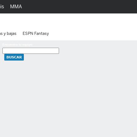
is
MMA
h
Juegos
Ediciones
as y bajas
ESPN Fantasy
Encuentra tu equipo