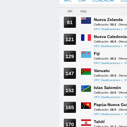
AFC
CAF
CONCACAF
CO
SPI
País
Nueva Zelanda
81
Calificación:
59.2
Ofens
OFC Clasificaciones »
P
Nueva Caledonia
121
Calificación:
46.9
Ofens
OFC Clasificaciones »
P
Fiji
129
Calificación:
45.2
Ofens
OFC Clasificaciones »
P
Vanuatu
147
Calificación:
35.9
Ofens
OFC Clasificaciones »
P
Islas Salomón
152
Calificación:
34.0
Ofens
OFC Clasificaciones »
P
Papúa-Nueva Gu
165
Calificación:
28.0
Ofens
OFC Clasificaciones »
P
Tahití
170
Calificación:
27.2
Ofens