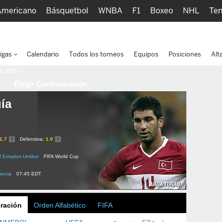
Americano
Básquetbol
WNBA
F1
Boxeo
NHL
Ten
picos
Más Deportes
Watc
igas
Calendario
Todos los torneos
Equipos
Posiciones
Alt
 8, 2015
Elegir Confederación
ía
1.7
Defensiva:
1.0
2
Estados Unidos
FIFA World Cup
ancia
07:45 EDT
ración
Orden Alfabético
FIFA