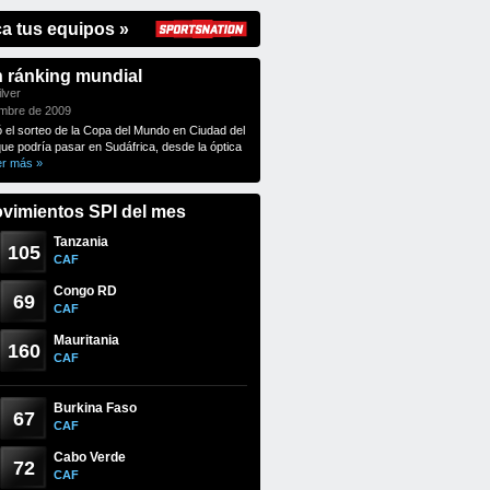
ca tus equipos »
n ránking mundial
lver
embre de 2009
ó el sorteo de la Copa del Mundo en Ciudad del
que podría pasar en Sudáfrica, desde la óptica
er más »
vimientos SPI del mes
Tanzania
105
CAF
Congo RD
69
CAF
Mauritania
160
CAF
Burkina Faso
67
CAF
Cabo Verde
72
CAF