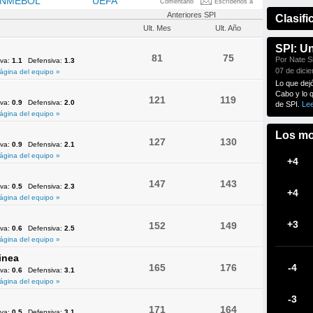
NMEBOL
OFC
UEFA
Comentario
Escríbenos a
Anteriores SPI
Clasifi
Ult. Mes
Ult. Año
SPI: U
81
75
Por Nate Si
iva:
1.1
Defensiva:
1.3
07 de dici
ágina del equipo »
Lo que dej
Cabo y lo 
121
119
iva:
0.9
Defensiva:
2.0
de SPI.
Le
ágina del equipo »
Los mo
127
130
iva:
0.9
Defensiva:
2.1
ágina del equipo »
+4
147
143
iva:
0.5
Defensiva:
2.3
+4
ágina del equipo »
+3
152
149
iva:
0.6
Defensiva:
2.5
ágina del equipo »
inea
165
176
-4
iva:
0.6
Defensiva:
3.1
ágina del equipo »
-3
171
164
iva:
0.5
Defensiva:
3.1