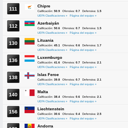
Chipre
111
Calificación:
50.9
Ofensiva:
0.7
Defensiva:
1.5
UEFA Clasificaciones »
Página del equipo »
Azerbaiyán
112
Calificación:
50.6
Ofensiva:
0.7
Defensiva:
1.5
UEFA Clasificaciones »
Página del equipo »
Lituania
130
Calificación:
45.1
Ofensiva:
0.6
Defensiva:
1.7
UEFA Clasificaciones »
Página del equipo »
Luxemburgo
136
Calificación:
41.6
Ofensiva:
0.7
Defensiva:
2.1
UEFA Clasificaciones »
Página del equipo »
Islas Feroe
138
Calificación:
39.8
Ofensiva:
0.7
Defensiva:
2.1
UEFA Clasificaciones »
Página del equipo »
Malta
140
Calificación:
38.4
Ofensiva:
0.6
Defensiva:
2.1
UEFA Clasificaciones »
Página del equipo »
Liechtenstein
156
Calificación:
30.6
Ofensiva:
0.4
Defensiva:
2.5
UEFA Clasificaciones »
Página del equipo »
Andorra