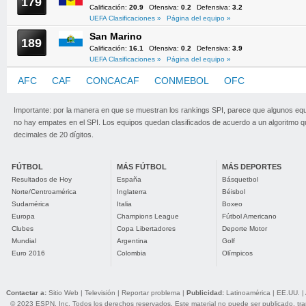
179
Calificación:
20.9
Ofensiva:
0.2
Defensiva:
3.2
UEFA Clasificaciones »
Página del equipo »
San Marino
189
Calificación:
16.1
Ofensiva:
0.2
Defensiva:
3.9
UEFA Clasificaciones »
Página del equipo »
AFC
CAF
CONCACAF
CONMEBOL
OFC
UEFA
Importante: por la manera en que se muestran los rankings SPI, parece que algunos eq
no hay empates en el SPI. Los equipos quedan clasificados de acuerdo a un algoritmo 
decimales de 20 dígitos.
FÚTBOL
MÁS FÚTBOL
MÁS DEPORTES
Resultados de Hoy
España
Básquetbol
Norte/Centroamérica
Inglaterra
Béisbol
Sudamérica
Italia
Boxeo
Europa
Champions League
Fútbol Americano
Clubes
Copa Libertadores
Deporte Motor
Mundial
Argentina
Golf
Euro 2016
Colombia
Olímpicos
Contactar a:
Sitio Web
|
Televisión
|
Reportar problema
|
Publicidad:
Latinoamérica
|
EE.UU.
|
© 2023 ESPN, Inc. Todos los derechos reservados. Este material no puede ser publicado, trans