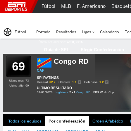
Fútbol
MLB
F. Americano
Básquet
Lucha Libre
Olímpicos
Más Deportes
Fútbol
Portada
Resultados
Ligas
Calendario
Tod
Última actualización:
oct 8, 2015
Guía de SPI
Elegir Confederación
Congo RD
69
CAF
SPI RATINGS
Último mes: 73
General:
62.2
Ofensiva:
1.1
Defensiva:
1.2
Último año: 69
ÚLTIMO RESULTADO
07/01/2026
Inglaterra
2 - 1
Congo RD
FIFA World Cup
Todos los equipos
Por confederación
Orden Alfabético