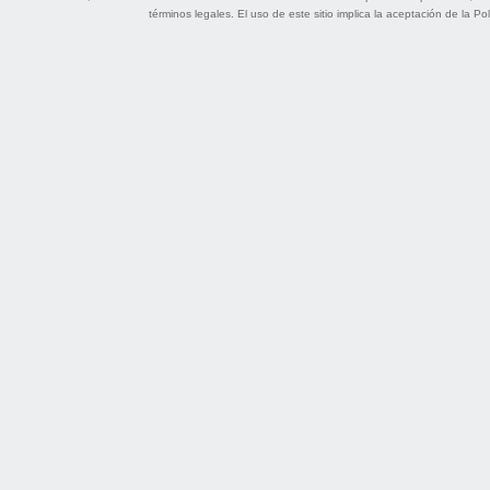
términos legales
. El uso de este sitio implica la aceptación de la
Pol