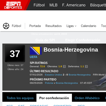
Fútbol
MLB
F. Americano
Básquet
Lucha Libre
Olímpicos
Más Deportes
Fútbol
Portada
Resultados
Ligas
Calendario
Tod
Última actualización:
oct 8, 2015
Guía de SPI
Elegir Confederación
Bosnia-Herzegovina
37
UEFA
SPI RATINGS
Último mes: 37
General:
72.6
Ofensiva:
1.8
Defensiva:
1.1
Último año: 24
ÚLTIMO RESULTADO
07/01/2026
Estados Unidos
2 - 0
Bosnia-Herzegovina
FIFA World
PRÓXIMO PARTIDO
09/25/2026
Polonia
v
Bosnia-Herzegovina
07:45 EDT
Todos los equipos
Por confederación
Orden Alfabético