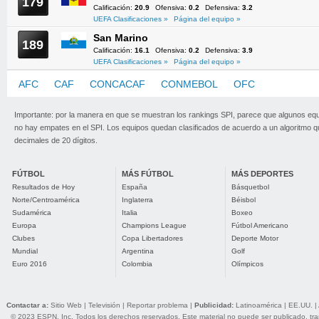
179
Calificación:
20.9
Ofensiva:
0.2
Defensiva:
3.2
UEFA Clasificaciones »
Página del equipo »
San Marino
189
Calificación:
16.1
Ofensiva:
0.2
Defensiva:
3.9
UEFA Clasificaciones »
Página del equipo »
AFC
CAF
CONCACAF
CONMEBOL
OFC
UEFA
Importante: por la manera en que se muestran los rankings SPI, parece que algunos eq
no hay empates en el SPI. Los equipos quedan clasificados de acuerdo a un algoritmo 
decimales de 20 dígitos.
FÚTBOL
MÁS FÚTBOL
MÁS DEPORTES
Resultados de Hoy
España
Básquetbol
Norte/Centroamérica
Inglaterra
Béisbol
Sudamérica
Italia
Boxeo
Europa
Champions League
Fútbol Americano
Clubes
Copa Libertadores
Deporte Motor
Mundial
Argentina
Golf
Euro 2016
Colombia
Olímpicos
Contactar a:
Sitio Web
|
Televisión
|
Reportar problema
|
Publicidad:
Latinoamérica
|
EE.UU.
|
© 2023 ESPN, Inc. Todos los derechos reservados. Este material no puede ser publicado, trans