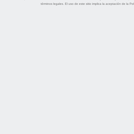
términos legales
. El uso de este sitio implica la aceptación de la
Pol