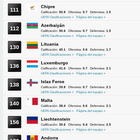
Chipre
111
Calificación:
50.9
Ofensiva:
0.7
Defensiva:
1.5
UEFA Clasificaciones »
Página del equipo »
Azerbaiyán
112
Calificación:
50.6
Ofensiva:
0.7
Defensiva:
1.5
UEFA Clasificaciones »
Página del equipo »
Lituania
130
Calificación:
45.1
Ofensiva:
0.6
Defensiva:
1.7
UEFA Clasificaciones »
Página del equipo »
Luxemburgo
136
Calificación:
41.6
Ofensiva:
0.7
Defensiva:
2.1
UEFA Clasificaciones »
Página del equipo »
Islas Feroe
138
Calificación:
39.8
Ofensiva:
0.7
Defensiva:
2.1
UEFA Clasificaciones »
Página del equipo »
Malta
140
Calificación:
38.4
Ofensiva:
0.6
Defensiva:
2.1
UEFA Clasificaciones »
Página del equipo »
Liechtenstein
156
Calificación:
30.6
Ofensiva:
0.4
Defensiva:
2.5
UEFA Clasificaciones »
Página del equipo »
Andorra