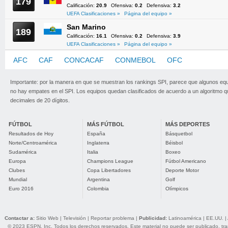
179
Calificación:
20.9
Ofensiva:
0.2
Defensiva:
3.2
UEFA Clasificaciones »
Página del equipo »
San Marino
189
Calificación:
16.1
Ofensiva:
0.2
Defensiva:
3.9
UEFA Clasificaciones »
Página del equipo »
AFC
CAF
CONCACAF
CONMEBOL
OFC
UEFA
Importante: por la manera en que se muestran los rankings SPI, parece que algunos eq
no hay empates en el SPI. Los equipos quedan clasificados de acuerdo a un algoritmo 
decimales de 20 dígitos.
FÚTBOL
MÁS FÚTBOL
MÁS DEPORTES
Resultados de Hoy
España
Básquetbol
Norte/Centroamérica
Inglaterra
Béisbol
Sudamérica
Italia
Boxeo
Europa
Champions League
Fútbol Americano
Clubes
Copa Libertadores
Deporte Motor
Mundial
Argentina
Golf
Euro 2016
Colombia
Olímpicos
Contactar a:
Sitio Web
|
Televisión
|
Reportar problema
|
Publicidad:
Latinoamérica
|
EE.UU.
|
© 2023 ESPN, Inc. Todos los derechos reservados. Este material no puede ser publicado, trans