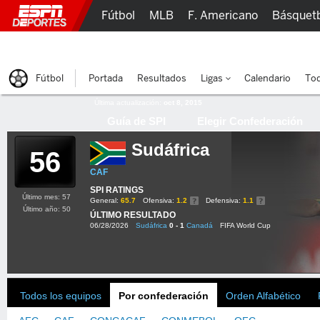
Fútbol
MLB
F. Americano
Básquet
Lucha Libre
Olímpicos
Más Deportes
Fútbol
Portada
Resultados
Ligas
Calendario
Tod
Última actualización:
oct 8, 2015
Guía de SPI
Elegir Confederación
Sudáfrica
56
CAF
SPI RATINGS
Último mes: 57
General:
65.7
Ofensiva:
1.2
Defensiva:
1.1
Último año: 50
ÚLTIMO RESULTADO
06/28/2026
Sudáfrica
0 - 1
Canadá
FIFA World Cup
Todos los equipos
Por confederación
Orden Alfabético