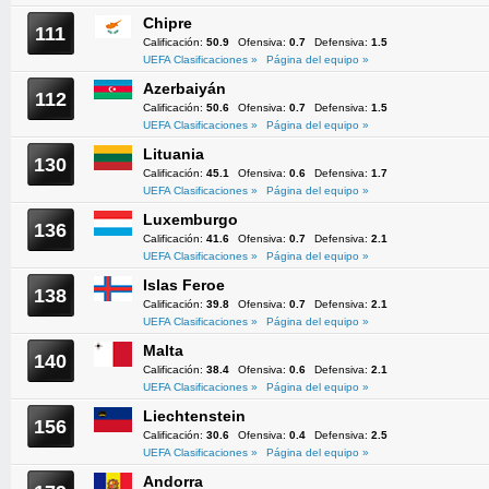
Chipre
111
Calificación:
50.9
Ofensiva:
0.7
Defensiva:
1.5
UEFA Clasificaciones »
Página del equipo »
Azerbaiyán
112
Calificación:
50.6
Ofensiva:
0.7
Defensiva:
1.5
UEFA Clasificaciones »
Página del equipo »
Lituania
130
Calificación:
45.1
Ofensiva:
0.6
Defensiva:
1.7
UEFA Clasificaciones »
Página del equipo »
Luxemburgo
136
Calificación:
41.6
Ofensiva:
0.7
Defensiva:
2.1
UEFA Clasificaciones »
Página del equipo »
Islas Feroe
138
Calificación:
39.8
Ofensiva:
0.7
Defensiva:
2.1
UEFA Clasificaciones »
Página del equipo »
Malta
140
Calificación:
38.4
Ofensiva:
0.6
Defensiva:
2.1
UEFA Clasificaciones »
Página del equipo »
Liechtenstein
156
Calificación:
30.6
Ofensiva:
0.4
Defensiva:
2.5
UEFA Clasificaciones »
Página del equipo »
Andorra