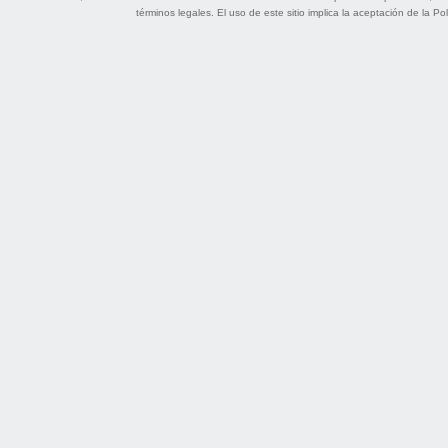
términos legales
. El uso de este sitio implica la aceptación de la
Pol