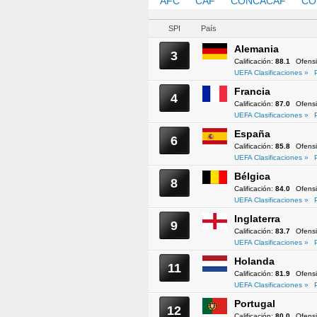
AFC
CAF
CONCACAF
CO
SPI
País
Alemania
3
Calificación:
88.1
Ofens
UEFA Clasificaciones »
Francia
4
Calificación:
87.0
Ofens
UEFA Clasificaciones »
España
6
Calificación:
85.8
Ofens
UEFA Clasificaciones »
Bélgica
8
Calificación:
84.0
Ofens
UEFA Clasificaciones »
Inglaterra
9
Calificación:
83.7
Ofens
UEFA Clasificaciones »
Holanda
11
Calificación:
81.9
Ofens
UEFA Clasificaciones »
Portugal
12
Calificación:
80.0
Ofens