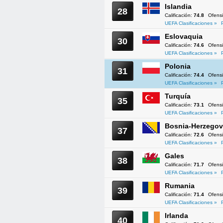
Islandia
28
Calificación:
74.8
Ofens
UEFA Clasificaciones »
Eslovaquia
30
Calificación:
74.6
Ofens
UEFA Clasificaciones »
Polonia
31
Calificación:
74.4
Ofens
UEFA Clasificaciones »
Turquía
35
Calificación:
73.1
Ofens
UEFA Clasificaciones »
Bosnia-Herzegov
37
Calificación:
72.6
Ofens
UEFA Clasificaciones »
Gales
38
Calificación:
71.7
Ofens
UEFA Clasificaciones »
Rumania
39
Calificación:
71.4
Ofens
UEFA Clasificaciones »
Irlanda
40