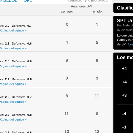
NMEBOL
OFC
UEFA
Comentario
Escríbenos a
Anteriores SPI
Clasifi
Ult. Mes
Ult. Año
SPI: U
3
1
Por Nate Si
iva:
3.0
Defensiva:
0.7
07 de dici
Página del equipo »
Lo que dej
Cabo y lo 
4
5
iva:
2.6
Defensiva:
0.6
de SPI.
Le
Página del equipo »
Los mo
6
8
iva:
2.4
Defensiva:
0.6
Página del equipo »
+4
9
9
iva:
2.1
Defensiva:
0.6
+4
Página del equipo »
+3
8
11
iva:
2.3
Defensiva:
0.7
Página del equipo »
11
6
-4
iva:
2.3
Defensiva:
0.8
Página del equipo »
-3
13
13
iva:
2.1
Defensiva:
0.8