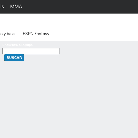
is
MMA
h
Juegos
Ediciones
as y bajas
ESPN Fantasy
Encuentra tu equipo