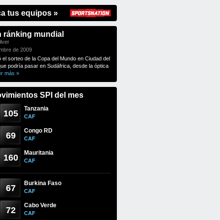
ca tus equipos »
n ránking mundial
lver
embre de 2009
ó el sorteo de la Copa del Mundo en Ciudad del
que podría pasar en Sudáfrica, desde la óptica
er más »
vimientos SPI del mes
Tanzania
105
CAF
Congo RD
69
CAF
Mauritania
160
CAF
Burkina Faso
67
CAF
Cabo Verde
72
CAF