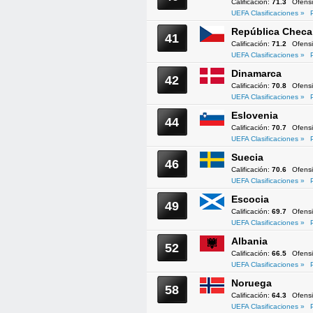
Calificación:
71.3
Ofens
UEFA Clasificaciones »
República Checa
41
Calificación:
71.2
Ofens
UEFA Clasificaciones »
Dinamarca
42
Calificación:
70.8
Ofens
UEFA Clasificaciones »
Eslovenia
44
Calificación:
70.7
Ofens
UEFA Clasificaciones »
Suecia
46
Calificación:
70.6
Ofens
UEFA Clasificaciones »
Escocia
49
Calificación:
69.7
Ofens
UEFA Clasificaciones »
Albania
52
Calificación:
66.5
Ofens
UEFA Clasificaciones »
Noruega
58
Calificación:
64.3
Ofens
UEFA Clasificaciones »