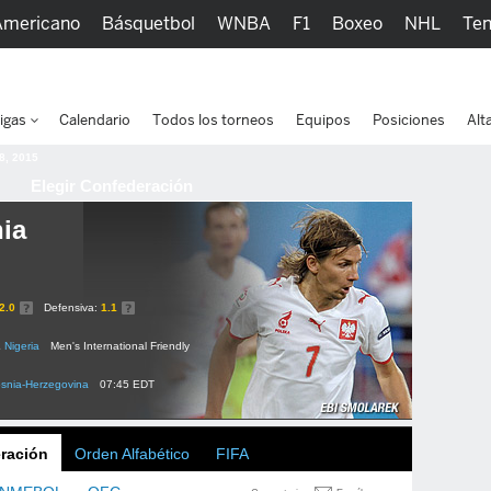
Americano
Básquetbol
WNBA
F1
Boxeo
NHL
Ten
picos
Más Deportes
Watc
igas
Calendario
Todos los torneos
Equipos
Posiciones
Alt
 8, 2015
Elegir Confederación
ia
2.0
Defensiva:
1.1
2
Nigeria
Men's International Friendly
snia-Herzegovina
07:45 EDT
ración
Orden Alfabético
FIFA