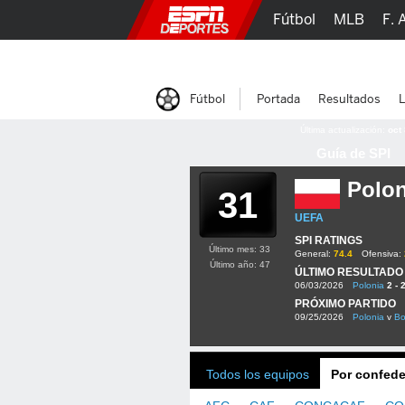
Fútbol
MLB
F. 
Lucha Libre
Olím
Fútbol
Portada
Resultados
L
Última actualización:
oct
Guía de SPI
Polon
31
UEFA
SPI RATINGS
Último mes: 33
General:
74.4
Ofensiva:
Último año: 47
ÚLTIMO RESULTADO
06/03/2026
Polonia
2 - 
PRÓXIMO PARTIDO
09/25/2026
Polonia
v
Bo
Todos los equipos
Por confede