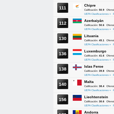
Chipre
111
Calificación:
50.9
Ofens
UEFA Clasificaciones »
Azerbaiyán
112
Calificación:
50.6
Ofens
UEFA Clasificaciones »
Lituania
130
Calificación:
45.1
Ofens
UEFA Clasificaciones »
Luxemburgo
136
Calificación:
41.6
Ofens
UEFA Clasificaciones »
Islas Feroe
138
Calificación:
39.8
Ofens
UEFA Clasificaciones »
Malta
140
Calificación:
38.4
Ofens
UEFA Clasificaciones »
Liechtenstein
156
Calificación:
30.6
Ofens
UEFA Clasificaciones »
Andorra