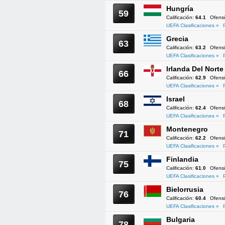
Hungría
59
Calificación:
64.1
Ofens
UEFA Clasificaciones »
Grecia
63
Calificación:
63.2
Ofens
UEFA Clasificaciones »
Irlanda Del Norte
66
Calificación:
62.9
Ofens
UEFA Clasificaciones »
Israel
68
Calificación:
62.4
Ofens
UEFA Clasificaciones »
Montenegro
71
Calificación:
62.2
Ofens
UEFA Clasificaciones »
Finlandia
75
Calificación:
61.0
Ofens
UEFA Clasificaciones »
Bielorrusia
76
Calificación:
60.4
Ofens
UEFA Clasificaciones »
Bulgaria
78