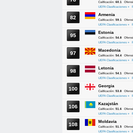
Calificación:
60.1
Ofens
UEFA Clasificaciones »
Armenia
82
Calificación:
59.1
Ofens
UEFA Clasificaciones »
Estonia
95
Calificación:
54.8
Ofens
UEFA Clasificaciones »
Macedonia
97
Calificación:
54.4
Ofens
UEFA Clasificaciones »
Letonia
98
Calificación:
54.1
Ofens
UEFA Clasificaciones »
Georgia
100
Calificación:
53.8
Ofens
UEFA Clasificaciones »
Kazajstán
106
Calificación:
51.6
Ofens
UEFA Clasificaciones »
Moldavia
108
Calificación:
51.5
Ofens
UEFA Clasificaciones »