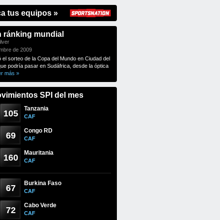
ca tus equipos »
n ránking mundial
lver
embre de 2009
ó el sorteo de la Copa del Mundo en Ciudad del
que podría pasar en Sudáfrica, desde la óptica
er más »
vimientos SPI del mes
Tanzania
105
CAF
Congo RD
69
CAF
Mauritania
160
CAF
Burkina Faso
67
CAF
Cabo Verde
72
CAF