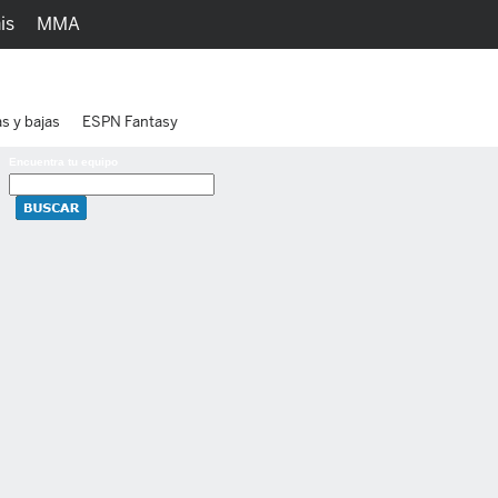
is
MMA
h
Juegos
Ediciones
as y bajas
ESPN Fantasy
Encuentra tu equipo