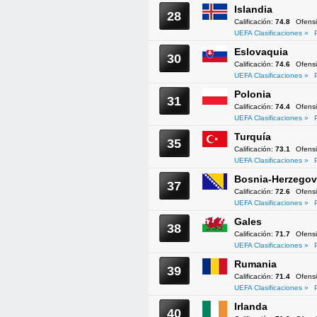
Islandia
28
Calificación:
74.8
Ofens
UEFA Clasificaciones »
Eslovaquia
30
Calificación:
74.6
Ofens
UEFA Clasificaciones »
Polonia
31
Calificación:
74.4
Ofens
UEFA Clasificaciones »
Turquía
35
Calificación:
73.1
Ofens
UEFA Clasificaciones »
Bosnia-Herzegov
37
Calificación:
72.6
Ofens
UEFA Clasificaciones »
Gales
38
Calificación:
71.7
Ofens
UEFA Clasificaciones »
Rumania
39
Calificación:
71.4
Ofens
UEFA Clasificaciones »
Irlanda
40