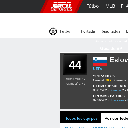
Fútbol
MLB
F. 
Lucha Libre
Olím
Fútbol
Portada
Resultados
L
Última actualización:
oct
Guía de SPI
Eslov
44
UEFA
SPI RATINGS
Último mes: 43
General:
70.7
Ofensiva:
Último año: 42
ÚLTIMO RESULTADO
06/07/2026
Croacia
2 - 
PRÓXIMO PARTIDO
09/26/2026
Eslovenia
v
Todos los equipos
Por confede