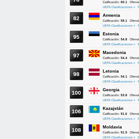
Calificación:
60.1
Ofens
UEFA Clasificaciones »
Armenia
82
Calificación:
59.1
Ofens
UEFA Clasificaciones »
Estonia
95
Calificación:
54.8
Ofens
UEFA Clasificaciones »
Macedonia
97
Calificación:
54.4
Ofens
UEFA Clasificaciones »
Letonia
98
Calificación:
54.1
Ofens
UEFA Clasificaciones »
Georgia
100
Calificación:
53.8
Ofens
UEFA Clasificaciones »
Kazajstán
106
Calificación:
51.6
Ofens
UEFA Clasificaciones »
Moldavia
108
Calificación:
51.5
Ofens
UEFA Clasificaciones »