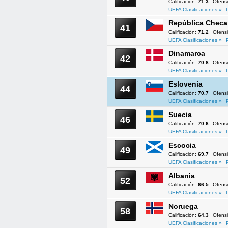
Calificación:
71.3
Ofens
UEFA Clasificaciones »
República Checa
41
Calificación:
71.2
Ofens
UEFA Clasificaciones »
Dinamarca
42
Calificación:
70.8
Ofens
UEFA Clasificaciones »
Eslovenia
44
Calificación:
70.7
Ofens
UEFA Clasificaciones »
Suecia
46
Calificación:
70.6
Ofens
UEFA Clasificaciones »
Escocia
49
Calificación:
69.7
Ofens
UEFA Clasificaciones »
Albania
52
Calificación:
66.5
Ofens
UEFA Clasificaciones »
Noruega
58
Calificación:
64.3
Ofens
UEFA Clasificaciones »