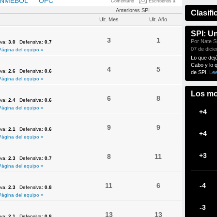
NMEBOL
OFC
UEFA
Comentario
Escríbenos a
Anteriores SPI
Clasifi
Ult. Mes
Ult. Año
SPI: U
3
1
Por Nate Si
iva:
3.0
Defensiva:
0.7
07 de dici
Página del equipo »
Lo que dej
Cabo y lo 
4
5
iva:
2.6
Defensiva:
0.6
de SPI.
Le
Página del equipo »
Los mo
6
8
iva:
2.4
Defensiva:
0.6
Página del equipo »
+4
9
9
iva:
2.1
Defensiva:
0.6
+4
Página del equipo »
+3
8
11
iva:
2.3
Defensiva:
0.7
Página del equipo »
11
6
-4
iva:
2.3
Defensiva:
0.8
Página del equipo »
-3
13
13
iva:
2.1
Defensiva:
0.8