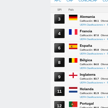
AFC
CAF
CONCACAF
CO
SPI
País
Alemania
3
Calificación:
88.1
Ofens
UEFA Clasificaciones »
Francia
4
Calificación:
87.0
Ofens
UEFA Clasificaciones »
España
6
Calificación:
85.8
Ofens
UEFA Clasificaciones »
Bélgica
8
Calificación:
84.0
Ofens
UEFA Clasificaciones »
Inglaterra
9
Calificación:
83.7
Ofens
UEFA Clasificaciones »
Holanda
11
Calificación:
81.9
Ofens
UEFA Clasificaciones »
Portugal
12
Calificación:
80.0
Ofens