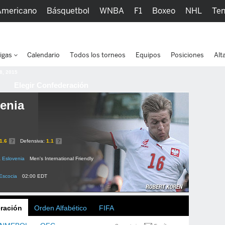
Americano
Básquetbol
WNBA
F1
Boxeo
NHL
Ten
picos
Más Deportes
Watc
igas
Calendario
Todos los torneos
Equipos
Posiciones
Alt
 8, 2015
Elegir Confederación
enia
1.6
Defensiva:
1.1
1
Eslovenia
Men's International Friendly
Escocia
02:00 EDT
ración
Orden Alfabético
FIFA