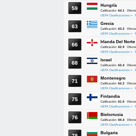
Hungría
59
Calificación:
64.1
Ofens
UEFA Clasificaciones »
Grecia
63
Calificación:
63.2
Ofens
UEFA Clasificaciones »
Irlanda Del Norte
66
Calificación:
62.9
Ofens
UEFA Clasificaciones »
Israel
68
Calificación:
62.4
Ofens
UEFA Clasificaciones »
Montenegro
71
Calificación:
62.2
Ofens
UEFA Clasificaciones »
Finlandia
75
Calificación:
61.0
Ofens
UEFA Clasificaciones »
Bielorrusia
76
Calificación:
60.4
Ofens
UEFA Clasificaciones »
Bulgaria
78