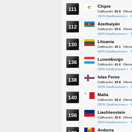
Chipre
111
Calificación:
50.9
Ofens
UEFA Clasificaciones »
Azerbaiyán
112
Calificación:
50.6
Ofens
UEFA Clasificaciones »
Lituania
130
Calificación:
45.1
Ofens
UEFA Clasificaciones »
Luxemburgo
136
Calificación:
41.6
Ofens
UEFA Clasificaciones »
Islas Feroe
138
Calificación:
39.8
Ofens
UEFA Clasificaciones »
Malta
140
Calificación:
38.4
Ofens
UEFA Clasificaciones »
Liechtenstein
156
Calificación:
30.6
Ofens
UEFA Clasificaciones »
Andorra