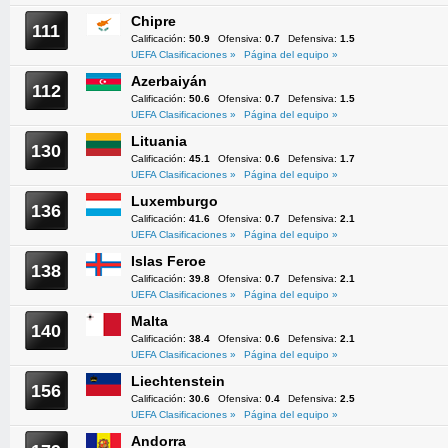
Chipre
111
Calificación:
50.9
Ofensiva:
0.7
Defensiva:
1.5
UEFA Clasificaciones »
Página del equipo »
Azerbaiyán
112
Calificación:
50.6
Ofensiva:
0.7
Defensiva:
1.5
UEFA Clasificaciones »
Página del equipo »
Lituania
130
Calificación:
45.1
Ofensiva:
0.6
Defensiva:
1.7
UEFA Clasificaciones »
Página del equipo »
Luxemburgo
136
Calificación:
41.6
Ofensiva:
0.7
Defensiva:
2.1
UEFA Clasificaciones »
Página del equipo »
Islas Feroe
138
Calificación:
39.8
Ofensiva:
0.7
Defensiva:
2.1
UEFA Clasificaciones »
Página del equipo »
Malta
140
Calificación:
38.4
Ofensiva:
0.6
Defensiva:
2.1
UEFA Clasificaciones »
Página del equipo »
Liechtenstein
156
Calificación:
30.6
Ofensiva:
0.4
Defensiva:
2.5
UEFA Clasificaciones »
Página del equipo »
Andorra