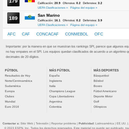
179
Calificación:
20.9
Ofensiva:
0.2
Defensiva:
3.2
UEFA Clasificaciones »
Página del equipo »
San Marino
189
Calificación:
16.1
Ofensiva:
0.2
Defensiva:
3.9
UEFA Clasificaciones »
Página del equipo »
AFC
CAF
CONCACAF
CONMEBOL
OFC
UEFA
Importante: por la manera en que se muestran los rankings SPI, parece que algunos eq
no hay empates en el SPI. Los equipos quedan clasificados de acuerdo a un algoritmo 
decimales de 20 dígitos.
FÚTBOL
MÁS FÚTBOL
MÁS DEPORTES
Resultados de Hoy
España
Básquetbol
Norte/Centroamérica
Inglaterra
Béisbol
Sudamérica
Italia
Boxeo
Europa
Champions League
Fútbol Americano
Clubes
Copa Libertadores
Deporte Motor
Mundial
Argentina
Golf
Euro 2016
Colombia
Olímpicos
Contactar a:
Sitio Web
|
Televisión
|
Reportar problema
|
Publicidad:
Latinoamérica
|
EE.UU.
|
© 2023 ESPN, Inc. Todos los derechos reservados. Este material no puede ser publicado, trans