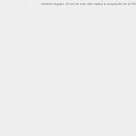
términos legales
. El uso de este sitio implica la aceptación de la
Pol