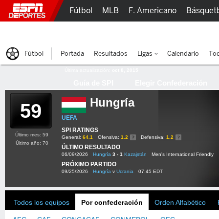
Fútbol
MLB
F. Americano
Básquet
Lucha Libre
Olímpicos
Más Deportes
Fútbol
Portada
Resultados
Ligas
Calendario
Tod
Última actualización:
oct 8, 2015
Guía de SPI
Elegir Confederación
Hungría
59
UEFA
SPI RATINGS
Último mes: 59
General:
64.1
Ofensiva:
1.2
Defensiva:
1.2
Último año: 70
ÚLTIMO RESULTADO
06/09/2026
Hungría
3 - 1
Kazajstán
Men's International Friendly
PRÓXIMO PARTIDO
09/25/2026
Hungría
v
Ucrania
07:45 EDT
Todos los equipos
Por confederación
Orden Alfabético