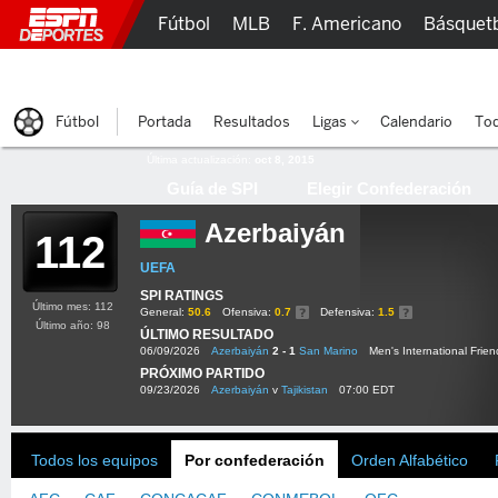
Fútbol
MLB
F. Americano
Básquet
Lucha Libre
Olímpicos
Más Deportes
Fútbol
Portada
Resultados
Ligas
Calendario
Tod
Última actualización:
oct 8, 2015
Guía de SPI
Elegir Confederación
Azerbaiyán
112
UEFA
SPI RATINGS
Último mes: 112
General:
50.6
Ofensiva:
0.7
Defensiva:
1.5
Último año: 98
ÚLTIMO RESULTADO
06/09/2026
Azerbaiyán
2 - 1
San Marino
Men's International Frien
PRÓXIMO PARTIDO
09/23/2026
Azerbaiyán
v
Tajikistan
07:00 EDT
Todos los equipos
Por confederación
Orden Alfabético