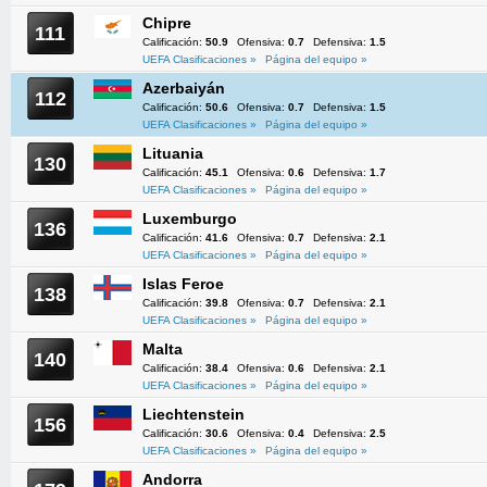
Chipre
111
Calificación:
50.9
Ofensiva:
0.7
Defensiva:
1.5
UEFA Clasificaciones »
Página del equipo »
Azerbaiyán
112
Calificación:
50.6
Ofensiva:
0.7
Defensiva:
1.5
UEFA Clasificaciones »
Página del equipo »
Lituania
130
Calificación:
45.1
Ofensiva:
0.6
Defensiva:
1.7
UEFA Clasificaciones »
Página del equipo »
Luxemburgo
136
Calificación:
41.6
Ofensiva:
0.7
Defensiva:
2.1
UEFA Clasificaciones »
Página del equipo »
Islas Feroe
138
Calificación:
39.8
Ofensiva:
0.7
Defensiva:
2.1
UEFA Clasificaciones »
Página del equipo »
Malta
140
Calificación:
38.4
Ofensiva:
0.6
Defensiva:
2.1
UEFA Clasificaciones »
Página del equipo »
Liechtenstein
156
Calificación:
30.6
Ofensiva:
0.4
Defensiva:
2.5
UEFA Clasificaciones »
Página del equipo »
Andorra