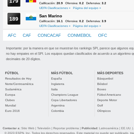
179
Calificación:
20.9
Ofensiva:
0.2
Defensiva:
3.2
UEFA Clasificaciones »
Página del equipo »
San Marino
189
Calificación:
16.1
Ofensiva:
0.2
Defensiva:
3.9
UEFA Clasificaciones »
Página del equipo »
AFC
CAF
CONCACAF
CONMEBOL
OFC
UEFA
Importante: por la manera en que se muestran los rankings SPI, parece que algunos eq
no hay empates en el SPI. Los equipos quedan clasificados de acuerdo a un algoritmo 
decimales de 20 dígitos.
FÚTBOL
MÁS FÚTBOL
MÁS DEPORTES
Resultados de Hoy
España
Básquetbol
Norte/Centroamérica
Inglaterra
Béisbol
Sudamérica
Italia
Boxeo
Europa
Champions League
Fútbol Americano
Clubes
Copa Libertadores
Deporte Motor
Mundial
Argentina
Golf
Euro 2016
Colombia
Olímpicos
Contactar a:
Sitio Web
|
Televisión
|
Reportar problema
|
Publicidad:
Latinoamérica
|
EE.UU.
|
© 2023 ESPN, Inc. Todos los derechos reservados. Este material no puede ser publicado, trans