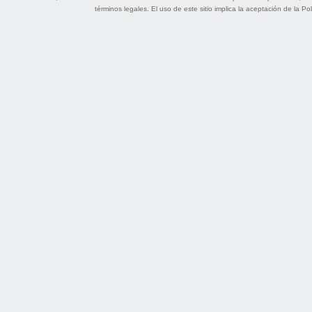
términos legales
. El uso de este sitio implica la aceptación de la
Pol