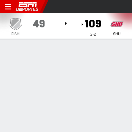
Fisher Eagles en Sacred Heart Pionee
49
109
F
FISH
SHU
2-2
Resumen
Ficha
Estadísticas de Equipo
No Story Available
INFORMACIÓN DEL PARTIDO
William H. Pitt Center
7:00 PM
,
16 de Noviembre, 2021
Fairfield
,
CT