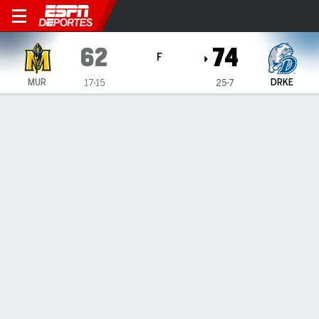
Drake Bulldogs vs Murray State Racer
62
74
F
MUR
DRKE
17-15
25-7
Resumen
Ficha
Estadísticas de Equipo
No Story Available
INFORMACIÓN DEL PARTIDO
Enterprise Center
7:00 PM
,
3 de Marzo, 2023
Coverage
:
ESPN+
St. Louis
,
MO