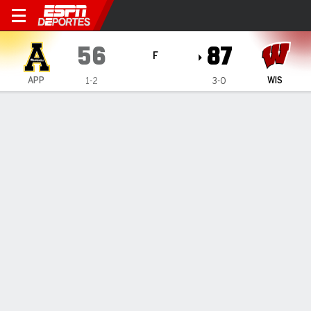
App State Mountaineers en Wisconsi
56
87
F
APP
WIS
1-2
3-0
Resumen
Ficha
Estadísticas de Equipo
No Story Available
INFORMACIÓN DEL PARTIDO