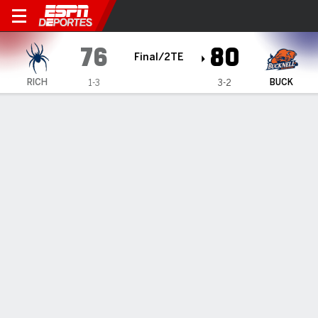
Richmond Spiders en Bucknell Bison
76
80
Final/2TE
RICH
BUCK
1-3
3-2
Resumen
Ficha
Estadísticas de Equipo
No Story Available
INFORMACIÓN DEL PARTIDO
Sojka Pavilion
12:00 PM
,
16 de Noviembre, 2024
Coverage
:
ESPN+
Lewisburg
,
PC