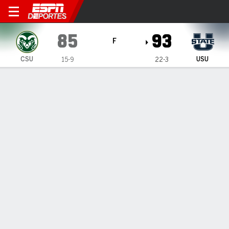
Colorado State Rams en Utah State A
85
93
F
CSU
USU
15-9
22-3
Resumen
Ficha
Estadísticas de Equipo
No Story Available
INFORMACIÓN DEL PARTIDO
Dee Glen Smith Spectrum
11:00 PM
,
11 de Febrero, 2025
Coverage
:
FS1
Logan
,
UT