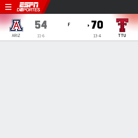
Arizona Wildcats en Texas Tech Red R
54
70
F
ARIZ
TTU
11-6
13-4
Resumen
Ficha
Estadísticas de Equipo
No Story Available
INFORMACIÓN DEL PARTIDO