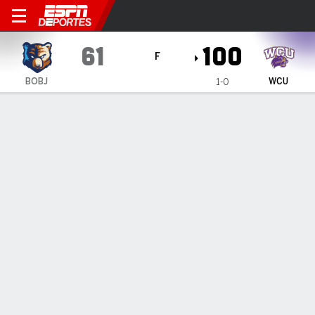
Bob Jones Bruins en Western Carolin
61
100
F
BOBJ
WCU
1-0
Resumen
Ficha
Estadísticas de Equipo
No Story Available
INFORMACIÓN DEL PARTIDO
Ramsey Center
7:30 PM
,
4 de Noviembre, 2024
Coverage
:
ESPN+
Cullowhee
,
NC