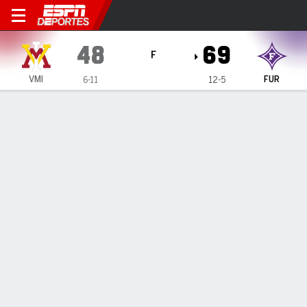
VMI Keydets en Furman Paladins
48
69
F
VMI
FUR
6-11
12-5
Resumen
Ficha
Estadísticas de Equipo
No Story Available
INFORMACIÓN DEL PARTIDO
Timmons Arena
2:00 PM
,
10 de Enero, 2026
Coverage
:
ESPN+
Greenville
,
SC