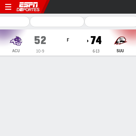
Abilene Christian Wildcats 
52
74
F
ACU
SUU
10-9
6-13
Resumen
Ficha
Estadísticas de Equipo
ESTADÍSTICAS DE EQUIPO
FG
15-63
28-58
FG%
24
48