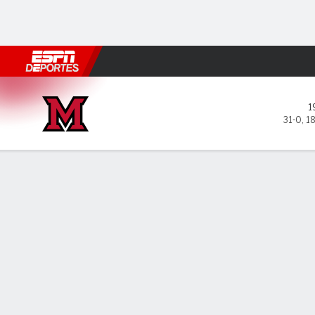
Fútbol
MLB
F. Americano
Básquetbol
WNBA
F1
Boxe
Miami (OH) RedHawks en Oh
1
31-0
,
1
Resumen
Ficha
Estadísticas de Equipo
LÍDERES DEL JUEGO
ESTAD