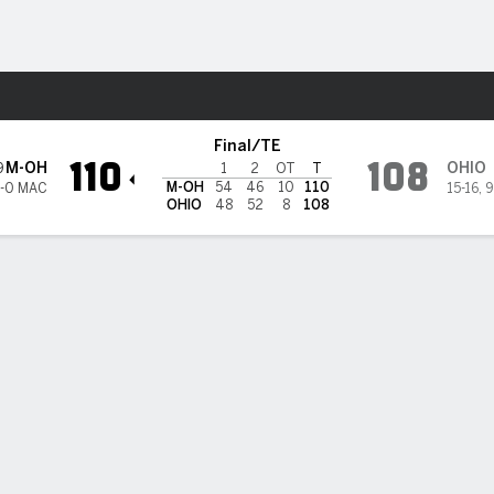
o
NCAAM
Más Deportes
io Bobcats
Final/TE
110
108
M-OH
OHIO
9
1
2
OT
T
M-OH
54
46
10
110
8-0 MAC
15-16
,
9
OHIO
48
52
8
108
ÍSTICAS DE EQUIPO