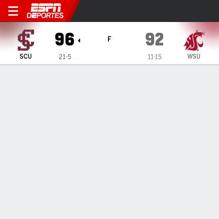
Santa Clara Broncos en Was
96
92
F
SCU
WSU
21-5
11-15
Resumen
Ficha
Estadísticas de Equipo
ESTADÍSTICAS DE EQUIPO
FG
37-66
33-61
FG%
56
54
3PT
9-22
13-25
3PT%
41
52