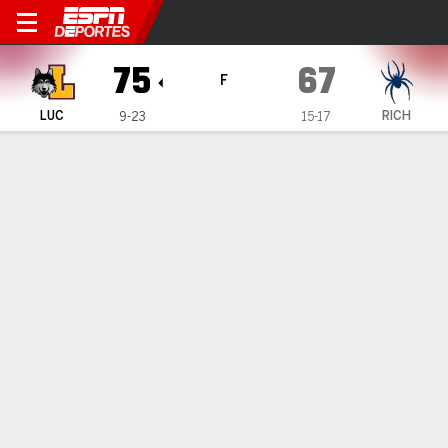
Richmond Spiders vs Loyola
75
67
F
LUC
RICH
9-23
15-17
Resumen
Ficha
Estadísticas de Equipo
ESTADÍSTICAS DE EQUIPO
FG
23-43
23-59
FG%
53
39
3PT
11-28
9-32
3PT%
39
28