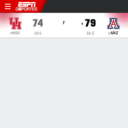
Arizona Wildcats vs Housto
74
79
F
HOU
ARIZ
28-6
32-2
5
2
Resumen
Ficha
Estadísticas de Equipo
ESTADÍSTICAS DE EQUIPO
FG
28-64
25-54
FG%
44
46
3PT
8-21
6-13
3PT%
38
46