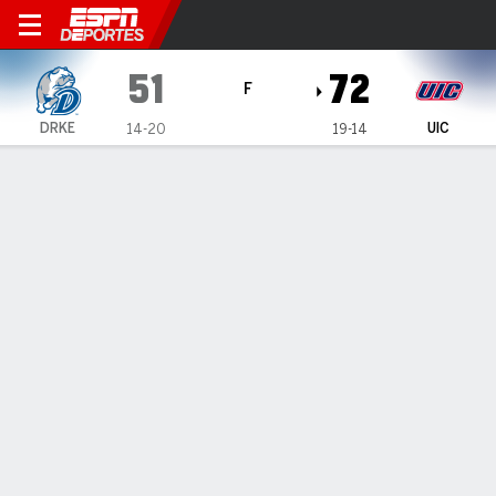
UIC Flames vs Drake Bulldog
51
72
F
DRKE
UIC
14-20
19-14
Resumen
Ficha
Estadísticas de Equipo
ESTADÍSTICAS DE EQUIPO
FG
18-56
27-56
FG%
32
48
3PT
7-27
5-22
3PT%
26
23