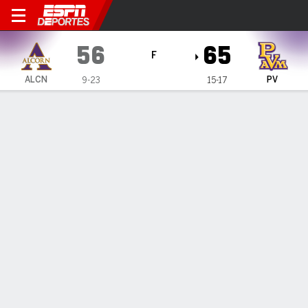
Prairie View A&M Panthers v
56
65
F
ALCN
PV
9-23
15-17
Resumen
Ficha
Estadísticas de Equipo
ESTADÍSTICAS DE EQUIPO
FG
16-47
21-59
FG%
34
36
3PT
4-14
3-17
3PT%
29
18