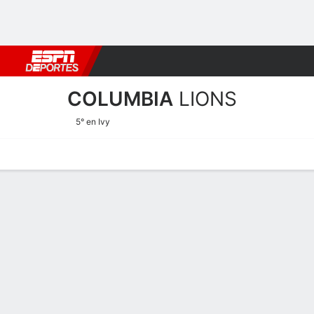
Fútbol
MLB
F. Americano
Básquetbol
WNBA
F1
Boxe
COLUMBIA
LIONS
5° en Ivy
Calendario
Estadísticas
Plantilla
Plantel Columbia Lions
Plantel