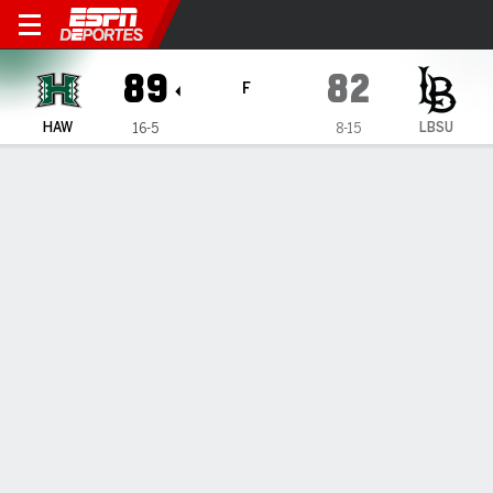
Hawai'i Rainbow Warriors e
89
82
F
HAW
LBSU
16-5
8-15
Resumen
Ficha
Estadísticas de Equipo
Hawai'i Rainbow Warriors
Estadísticas
TITULARES
MIN
PTS
FG
3PT
REB
AST
PÉR
PF
H. Rouhliadeff
#
14
23
8
3-6
0-2
2
1
1
4
I. Finlinson
#
6
34
19
6-9
4-5
3
0
3
3
I. Johnson
#
20
29
14
2-6
1-2
3
0
2
3
D. Bullock
#
4
37
26
10-17
0-1
9
4
1
1