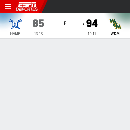
Hampton Pirates en William 
85
94
F
HAMP
W&M
13-18
19-11
Resumen
Ficha
Estadísticas de Equipo
Hampton Pirates
Estadísticas
TITULARES
MIN
PTS
FG
3PT
REB
AST
PÉR
PF
X. Long
#
25
39
13
2-3
1-2
8
2
1
2
J. Ogundele
#
23
28
21
9-11
1-1
5
2
0
1
D. Johnson
#
11
29
23
7-14
4-11
2
1
0
4
M. Eley
#
3
9
2
0-3
0-3
1
2
0
5