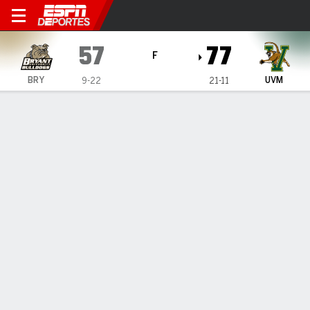
Bryant Bulldogs en Vermont
57
77
F
BRY
UVM
9-22
21-11
Resumen
Ficha
Estadísticas de Equipo
Bryant Bulldogs
Estadísticas
TITULARES
MIN
PTS
FG
3PT
REB
AST
PÉR
PF
T. Rudovskii
#
99
40
15
4-11
1-4
6
2
0
3
A. Sims II
#
0
29
2
1-3
0-0
4
1
3
3
K. Harvey
#
14
30
21
6-7
3-4
5
2
5
5
T. Tabales
#
1
38
6
2-7
1-4
0
3
0
1